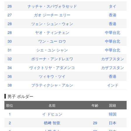
26
ナッチャ・スパヴォラセッド
タイ
27
ガオ ジーチー エリー
香港
28
ツェン・シュン・ウォン
香港
28
ヤオ・ティンチェン
中華台北
30
ワン・ユー ロウ
中華台北
31
シエ・ユン シャン
中華台北
32
ポリーナ・アンドレエワ
カザフスタン
34
ヴィクトリヤ・アダメンコ
カザフスタン
36
ツィキウ・ツイ
香港
38
プラティクシャ・アルン
インド
男子 ボルダー
順位
名前
年齢
国籍
1
イ ドヒュン
韓国
2
楢﨑 智亜
29
日本