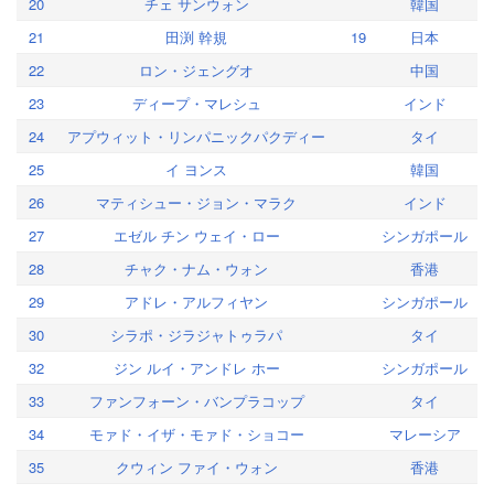
20
チェ サンウォン
韓国
21
田渕 幹規
19
日本
22
ロン・ジェングオ
中国
23
ディープ・マレシュ
インド
24
アプウィット・リンパニックパクディー
タイ
25
イ ヨンス
韓国
26
マティシュー・ジョン・マラク
インド
27
エゼル チン ウェイ・ロー
シンガポール
28
チャク・ナム・ウォン
香港
29
アドレ・アルフィヤン
シンガポール
30
シラポ・ジラジャトゥラパ
タイ
32
ジン ルイ・アンドレ ホー
シンガポール
33
ファンフォーン・バンプラコップ
タイ
34
モァド・イザ・モァド・ショコー
マレーシア
35
クウィン ファイ・ウォン
香港