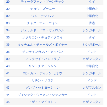
29
ティーラフォン・ブーンデック
タイ
30
チョウ・ズーユー
中華台北
32
ワン・テン ハン
中華台北
33
チャク・ナム・ウォン
香港
34
ジェラルド・バヨ・ヴェロシル
シンガポール
35
ポクサコン・チョティクライ
タイ
36
ミッチェル・チャールズ・ボイヤー
シンガポール
38
チンケインガンバ・メイバン
インド
39
アレクセイ・パンフラブ
カザフスタン
40
リン・チア・シャン
中華台北
41
ヨン カン・ディラン セオウ
シンガポール
42
サチン・サロジ
インド
43
グレブ・セミヨーシキン
カザフスタン
44
ヴィシャク・ウーメン・シャンカー
インド
45
アザト・マイコトフ
カザフスタン