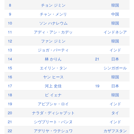
8
チョン ジミン
韓国
9
チャン・メンリ
中国
10
ソン ハナレウム
韓国
11
アディ・アシ・カデッ
インドネシア
12
ファン ジミン
韓国
13
ジョガ・パーティ
インド
14
林 かりん
21
日本
15
エイリン・タン
シンガポール
16
ヤン ヒース
韓国
17
河上 史佳
19
日本
18
ピ イェナ
韓国
19
アビプシャ・ロイ
インド
20
ナラダ・ディシャブット
タイ
21
シヴプリート・パンヌ
インド
22
アデリヤ・ウテシュワ
カザフスタン