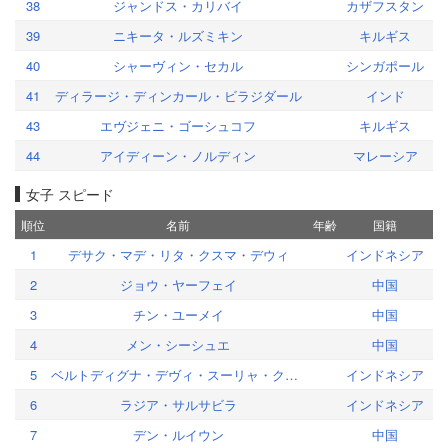
38
ジャンドス・カリバイ
カザフスタン
39
ニキータ・ルズミキン
キルギス
40
シャーヴィン・セカル
シンガポール
41
ディラージ・ディンカール・ビラジダール
インド
43
エヴジェニ・ゴーシュコフ
キルギス
44
アイディーン・ノルディン
マレーシア
女子 スピード
順位
名前
年齢
国籍
1
デサク・マデ・リタ・クスマ・デウィ
インドネシア
2
ジョウ・ヤーフェイ
中国
3
チン・ユーメイ
中国
4
メン・シーシュエ
中国
5
ベルトディグナ・デヴィ・スーリャ・クスマ
インドネシア
6
ラジア・サルサビラ
インドネシア
7
デン・ルイウン
中国