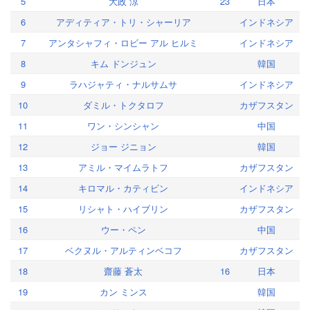
5
大政 涼
23
日本
6
アディティア・トリ・シャーリア
インドネシア
7
アンタシャフィ・ロビー アル ヒルミ
インドネシア
8
キム ドンジュン
韓国
9
ラハジャティ・ナルサムサ
インドネシア
10
ダミル・トクタロフ
カザフスタン
11
ワン・シンシャン
中国
12
ジョー ジニョン
韓国
13
アミル・マイムラトフ
カザフスタン
14
キロマル・カティビン
インドネシア
15
リシャト・ハイブリン
カザフスタン
16
ウー・ペン
中国
17
ベクヌル・アルティンベコフ
カザフスタン
18
齋藤 蒼太
16
日本
19
カン ミンス
韓国