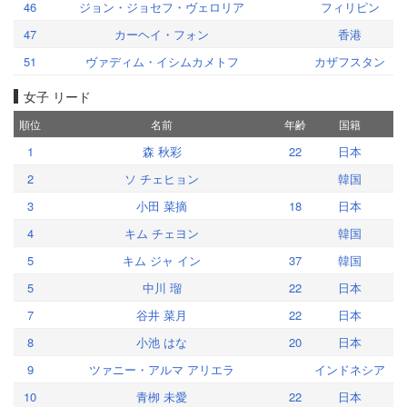
46
ジョン・ジョセフ・ヴェロリア
フィリピン
47
カーヘイ・フォン
香港
51
ヴァディム・イシムカメトフ
カザフスタン
女子 リード
順位
名前
年齢
国籍
1
森 秋彩
22
日本
2
ソ チェヒョン
韓国
3
小田 菜摘
18
日本
4
キム チェヨン
韓国
5
キム ジャ イン
37
韓国
5
中川 瑠
22
日本
7
谷井 菜月
22
日本
8
小池 はな
20
日本
9
ツァニー・アルマ アリエラ
インドネシア
10
青栁 未愛
22
日本