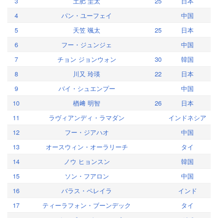
3
土肥 圭太
25
日本
4
パン・ユーフェイ
中国
5
天笠 颯太
25
日本
6
フー・ジュンジェ
中国
7
チョン ジョンウォン
30
韓国
8
川又 玲瑛
22
日本
9
バイ・シュエンプー
中国
10
楢﨑 明智
26
日本
11
ラヴィアンディ・ラマダン
インドネシア
12
フー・ジアハオ
中国
13
オースウィン・オーラリーチ
タイ
14
ノウ ヒョンスン
韓国
15
ソン・フアロン
中国
16
バラス・ペレイラ
インド
17
ティーラフォン・ブーンデック
タイ