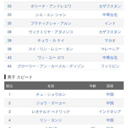
33
ポリーナ・アンドレエワ
カザフスタン
33
シエ・ユン シャン
中華台北
35
プラティクシャ・アルン
インド
38
ヴィクトリヤ・アダメンコ
カザフスタン
38
チュウ・カ ケイ
マカオ
38
スイ・リン・レニー・タン
マレーシア
43
ワン・ユー ロウ
中華台北
44
グローリー・アン・カーメル・ディゾン
フィリピン
男子 スピード
順位
名前
年齢
国籍
1
チュ・ショウホン
中国
2
ジョウ・ズーユー
中国
3
レオナルド べドリック
インドネシア
4
リン・ヨンジ
中国