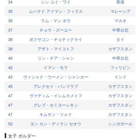
34
シン ユイ・ワイ
香港
35
ムハマド アイマン・フィラス
マレーシア
36
ラム・マン ホウ
マカオ
37
チョウ・ズーユー
中華台北
38
ポクサコン・チョティクライ
タイ
38
アザト・マイコトフ
カザフスタン
40
リン・チア・シャン
中華台北
42
イマン・モラ
フィリピン
43
ヴィシャク・ウーメン・シャンカー
インド
45
アレクセイ・パンフラブ
カザフスタン
47
ヴァディム・イシムカメトフ
カザフスタン
47
グレブ・セミヨーシキン
カザフスタン
47
キムサン・ツォイ
カザフスタン
52
ヨン カン・ディラン セオウ
シンガポール
女子 ボルダー