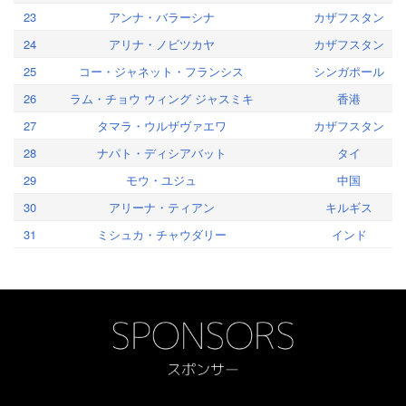
23
アンナ・バラーシナ
カザフスタン
24
アリナ・ノビツカヤ
カザフスタン
25
コー・ジャネット・フランシス
シンガポール
26
ラム・チョウ ウィング ジャスミキ
香港
27
タマラ・ウルザヴァエワ
カザフスタン
28
ナパト・ディシアバット
タイ
29
モウ・ユジュ
中国
30
アリーナ・ティアン
キルギス
31
ミシュカ・チャウダリー
インド