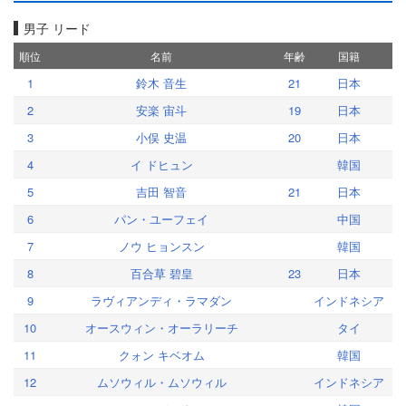
男子 リード
順位
名前
年齢
国籍
1
鈴木 音生
21
日本
2
安楽 宙斗
19
日本
3
小俣 史温
20
日本
4
イ ドヒュン
韓国
5
吉田 智音
21
日本
6
パン・ユーフェイ
中国
7
ノウ ヒョンスン
韓国
8
百合草 碧皇
23
日本
9
ラヴィアンディ・ラマダン
インドネシア
10
オースウィン・オーラリーチ
タイ
11
クォン キベオム
韓国
12
ムソウィル・ムソウィル
インドネシア