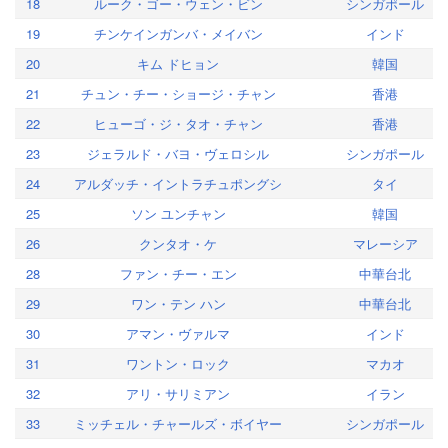
18
ルーク・ゴー・ウェン・ビン
シンガポール
19
チンケインガンバ・メイバン
インド
20
キム ドヒョン
韓国
21
チュン・チー・ショージ・チャン
香港
22
ヒューゴ・ジ・タオ・チャン
香港
23
ジェラルド・バヨ・ヴェロシル
シンガポール
24
アルダッチ・イントラチュポングシ
タイ
25
ソン ユンチャン
韓国
26
クンタオ・ケ
マレーシア
28
ファン・チー・エン
中華台北
29
ワン・テン ハン
中華台北
30
アマン・ヴァルマ
インド
31
ワントン・ロック
マカオ
32
アリ・サリミアン
イラン
33
ミッチェル・チャールズ・ボイヤー
シンガポール