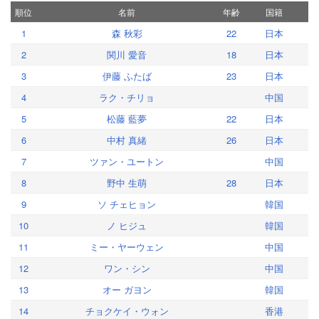
順位
名前
年齢
国籍
1
森 秋彩
22
日本
2
関川 愛音
18
日本
3
伊藤 ふたば
23
日本
4
ラク・チリョ
中国
5
松藤 藍夢
22
日本
6
中村 真緒
26
日本
7
ツァン・ユートン
中国
8
野中 生萌
28
日本
9
ソ チェヒョン
韓国
10
ノ ヒジュ
韓国
11
ミー・ヤーウェン
中国
12
ワン・シン
中国
13
オー ガヨン
韓国
14
チョクケイ・ウォン
香港