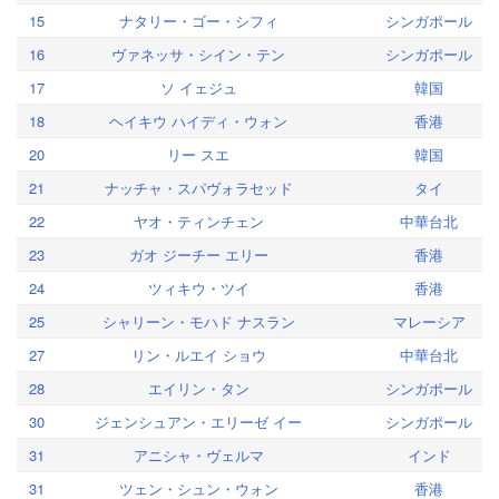
15
ナタリー・ゴー・シフィ
シンガポール
16
ヴァネッサ・シイン・テン
シンガポール
17
ソ イェジュ
韓国
18
ヘイキウ ハイディ・ウォン
香港
20
リー スエ
韓国
21
ナッチャ・スパヴォラセッド
タイ
22
ヤオ・ティンチェン
中華台北
23
ガオ ジーチー エリー
香港
24
ツィキウ・ツイ
香港
25
シャリーン・モハド ナスラン
マレーシア
27
リン・ルエイ ショウ
中華台北
28
エイリン・タン
シンガポール
30
ジェンシュアン・エリーゼ イー
シンガポール
31
アニシャ・ヴェルマ
インド
31
ツェン・シュン・ウォン
香港