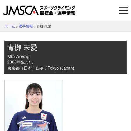
ホーム
>
選手情報
>
青栁 未愛
青栁 未愛
Mia Aoyagi
2003年生まれ
東京都（日本）出身 / Tokyo (Japan)