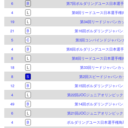
6
B
第7回ボルダリングユース日本選手権
4
L
第9回リードユース日本選手権南
19
L
第34回リードジャパンカッ
21
B
第16回ボルダリングジャパンカ
5
C
第3回コンバインドジャパンカ
4
B
第6回ボルダリングユース日本選手権
8
L
第8回リードユース日本選手権南
18
L
第33回リードジャパンカッ
8
S
第2回スピードジャパンカッ
12
B
第15回ボルダリングジャパンカ
4
L
第22回JOCジュニアオリンピック
49
B
第14回ボルダリングジャパンカ
6
L
第21回JOCジュニアオリンピック
4
B
ボルダリングユース日本選手権鳥取大