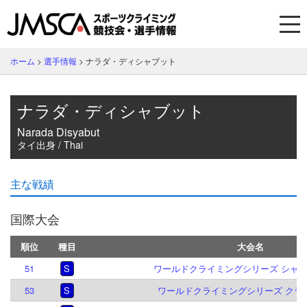
ホーム
>
選手情報
>
ナラダ・ディシャブット
ナラダ・ディシャブット
Narada Disyabut
タイ出身 / Thai
主な戦績
国際大会
順位
種目
大会名
51
S
ワールドクライミングシリーズ シャモニ
53
S
ワールドクライミングシリーズ クラクフ