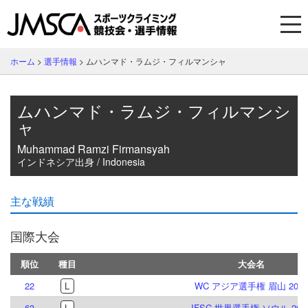
ホーム
>
選手情報
>
ムハンマド・ラムジ・フィルマンシャ
ムハンマド・ラムジ・フィルマンシ
ャ
Muhammad Ramzi Firmansyah
インドネシア出身 / Indonesia
主な戦績
国際大会
順位
種目
大会名
22
L
WC アジア選手権 眉山 2026
63
L
IFSC 世界選手権 ソウル 202