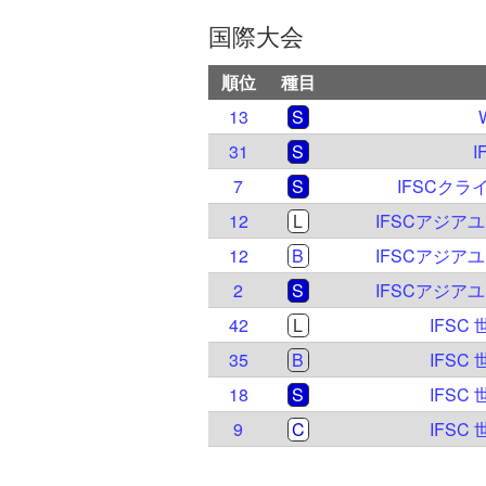
国際大会
順位
種目
13
S
31
S
I
7
S
IFSCクラ
12
L
IFSCアジア
12
B
IFSCアジア
2
S
IFSCアジア
42
L
IFSC
35
B
IFSC
18
S
IFSC
9
C
IFSC