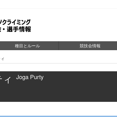
種目とルール
競技会情報
ティ
ティ
Joga Purty