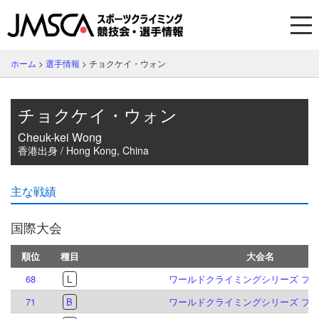
ホーム
>
選手情報
>
チョクケイ・ウォン
チョクケイ・ウォン
Cheuk-kei Wong
香港出身 / Hong Kong, China
主な戦績
国際大会
順位
種目
大会名
68
L
ワールドクライミングシリーズ プラハ
71
B
ワールドクライミングシリーズ プラハ