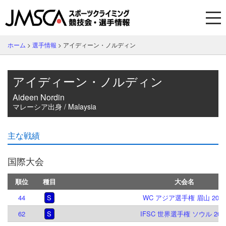
ホーム
>
選手情報
>
アイディーン・ノルディン
アイディーン・ノルディン
Aideen Nordin
マレーシア出身 / Malaysia
主な戦績
国際大会
順位
種目
大会名
44
S
WC アジア選手権 眉山 2026
62
S
IFSC 世界選手権 ソウル 202