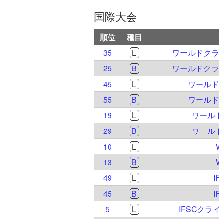
国際大会
順位
種目
35
L
ワールドクラ
25
B
ワールドクラ
45
L
ワールド
55
B
ワールド
19
L
ワールド
29
B
ワールド
10
L
13
B
49
L
I
45
B
I
5
L
IFSCクラ