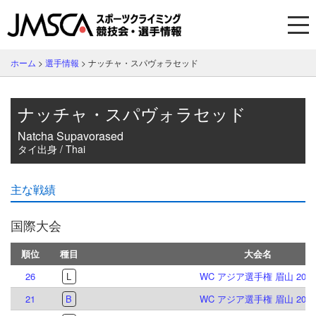
ホーム
>
選手情報
>
ナッチャ・スパヴォラセッド
ナッチャ・スパヴォラセッド
Natcha Supavorased
タイ出身 / Thai
主な戦績
国際大会
順位
種目
大会名
26
L
WC アジア選手権 眉山 2026
21
B
WC アジア選手権 眉山 2026