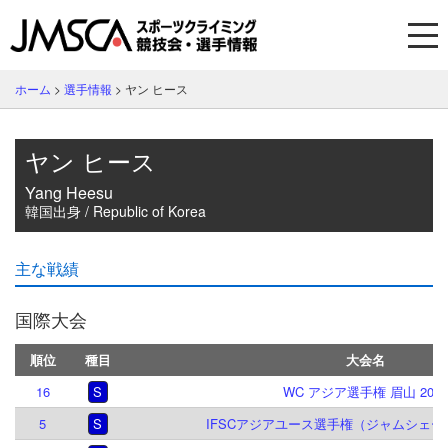
ホーム
>
選手情報
>
ヤン ヒース
ヤン ヒース
Yang Heesu
韓国出身 / Republic of Korea
主な戦績
国際大会
順位
種目
大会名
16
S
WC アジア選手権 眉山 2026
5
S
IFSCアジアユース選手権（ジャムシェード