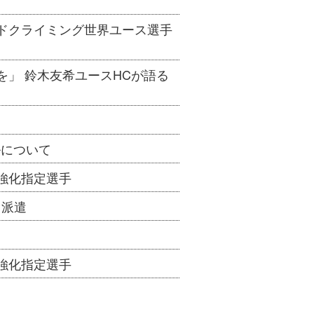
ルドクライミング世界ユース選手
を」 鈴木友希ユースHCが語る
ールについて
ト強化指定選手
 派遣
ト強化指定選手