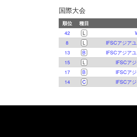
国際大会
順位
種目
42
L
8
L
IFSCアジア
13
B
IFSCアジア
15
L
IFSCア
17
B
IFSCア
14
C
IFSCア