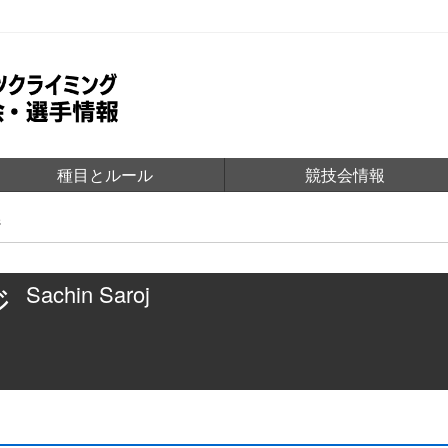
種目とルール
競技会情報
ジ
ジ
Sachin Saroj