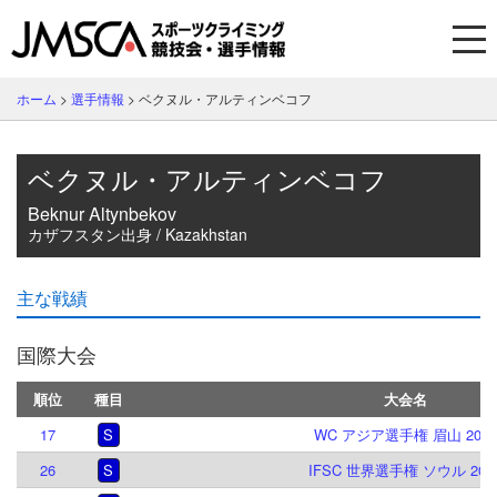
ホーム
>
選手情報
>
ベクヌル・アルティンベコフ
ベクヌル・アルティンベコフ
Beknur Altynbekov
カザフスタン出身 / Kazakhstan
主な戦績
国際大会
順位
種目
大会名
17
S
WC アジア選手権 眉山 2026
26
S
IFSC 世界選手権 ソウル 202