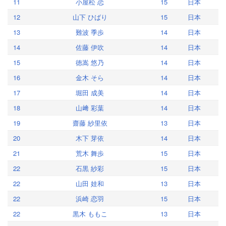
11
小屋松 恋
15
日本
12
山下 ひばり
15
日本
13
難波 季歩
14
日本
14
佐藤 伊吹
14
日本
15
徳嵩 悠乃
14
日本
16
金木 そら
14
日本
17
堀田 成美
14
日本
18
山﨑 彩葉
14
日本
19
齋藤 紗里依
13
日本
20
木下 芽依
14
日本
21
荒木 舞歩
15
日本
22
石黒 紗彩
15
日本
22
山田 娃和
13
日本
22
浜崎 恋羽
15
日本
22
黒木 ももこ
13
日本