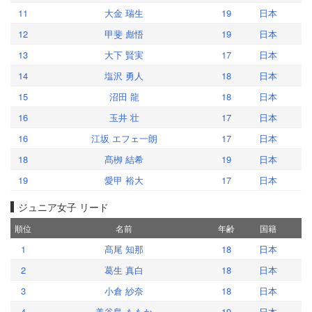
11
大金 瑞生
19
日本
12
甲斐 彪悟
19
日本
13
大下 賢実
17
日本
14
塩沢 勇人
18
日本
15
沼田 龍
18
日本
16
玉井 壮
17
日本
16
江坂 エフェ一朗
17
日本
18
髙栁 結希
19
日本
19
愛甲 裕大
17
日本
ジュニア女子 リード
順位
名前
年齢
国籍
1
髙尾 知那
18
日本
2
葛生 真白
18
日本
3
小倉 紗奈
18
日本
4
美谷島 ももか
19
日本