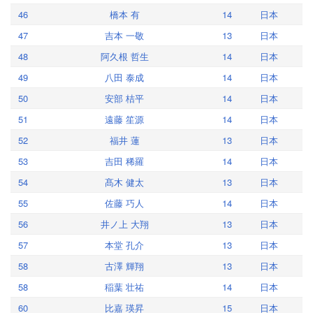
46
橋本 有
14
日本
47
吉本 一敬
13
日本
48
阿久根 哲生
14
日本
49
八田 泰成
14
日本
50
安部 桔平
14
日本
51
遠藤 笙源
14
日本
52
福井 蓮
13
日本
53
吉田 稀羅
14
日本
54
髙木 健太
13
日本
55
佐藤 巧人
14
日本
56
井ノ上 大翔
13
日本
57
本堂 孔介
13
日本
58
古澤 輝翔
13
日本
58
稲葉 壮祐
14
日本
60
比嘉 瑛昇
15
日本