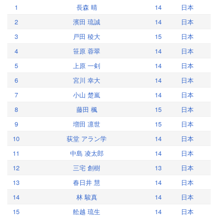
1
長森 晴
14
日本
2
濱田 琉誠
14
日本
3
戸田 稜大
15
日本
4
笹原 蓉翠
14
日本
5
上原 一剣
14
日本
6
宮川 幸大
14
日本
7
小山 楚嵐
14
日本
8
藤田 楓
15
日本
9
増田 凛世
15
日本
10
荻堂 アラン学
14
日本
11
中島 凌太郎
14
日本
12
三宅 創樹
13
日本
13
春日井 慧
14
日本
14
林 駿真
14
日本
15
舩越 琉生
14
日本