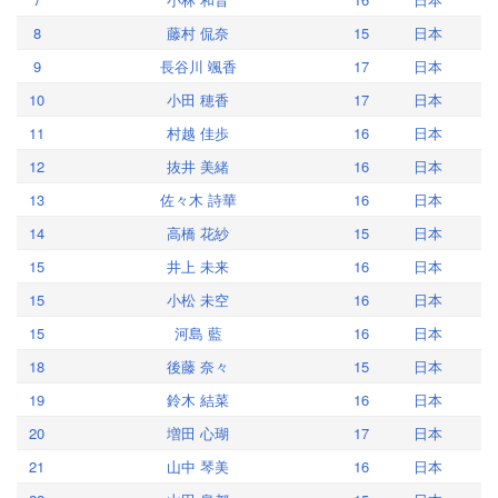
8
藤村 侃奈
15
日本
9
長谷川 颯香
17
日本
10
小田 穂香
17
日本
11
村越 佳歩
16
日本
12
抜井 美緒
16
日本
13
佐々木 詩華
16
日本
14
高橋 花紗
15
日本
15
井上 未来
16
日本
15
小松 未空
16
日本
15
河島 藍
16
日本
18
後藤 奈々
15
日本
19
鈴木 結菜
16
日本
20
増田 心瑚
17
日本
21
山中 琴美
16
日本