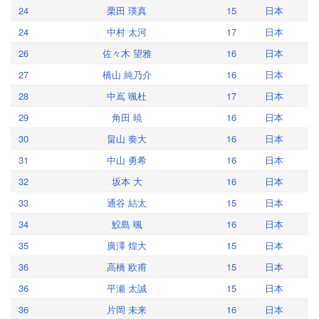
24
栗田 瑛真
15
日本
24
中村 太河
17
日本
26
佐々木 望雅
16
日本
27
橋山 純乃介
16
日本
28
中嶌 颯杜
17
日本
29
角田 暁
16
日本
30
畠山 奏大
16
日本
31
中山 勇希
16
日本
32
坂本 大
16
日本
33
通谷 結太
15
日本
34
鮫島 颯
16
日本
35
廣澤 煌大
15
日本
36
高橋 欧甫
15
日本
36
平瀬 太誠
15
日本
36
片岡 未来
16
日本