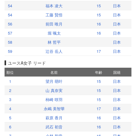
54
福本 凌大
15
日本
54
工藤 賢悟
15
日本
56
前田 唯月
16
日本
57
堀 颯太
16
日本
58
林 哲平
日本
59
辻谷 岳人
17
日本
ユースA女子 リード
順位
名前
年齢
国籍
1
望月 萌叶
15
日本
2
山 真奈実
15
日本
3
柿崎 咲羽
15
日本
4
永嶋 美智華
17
日本
5
萩原 香月
16
日本
6
武石 初音
16
日本
7
小林 和音
16
日本