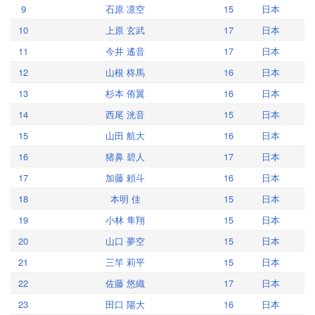
9
石原 凛空
15
日本
10
上原 玄武
17
日本
11
今井 遙音
17
日本
12
山根 柊馬
16
日本
13
杉本 侑翼
16
日本
14
西尾 洸音
15
日本
15
山田 航大
16
日本
16
猪鼻 碧人
17
日本
17
加藤 頼斗
16
日本
18
本明 佳
15
日本
19
小林 隼翔
15
日本
20
山口 夢空
15
日本
21
三竿 莉平
15
日本
22
佐藤 悠織
17
日本
23
田口 陽大
16
日本