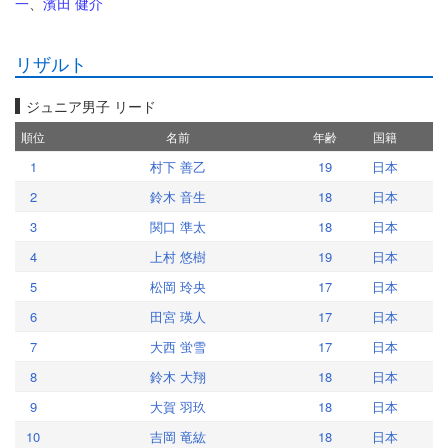
一
、
濱田 健介
リザルト
ジュニア男子 リード
順位
名前
年齢
国籍
1
村下 善乙
19
日本
2
鈴木 音生
18
日本
3
関口 準太
18
日本
4
上村 悠樹
19
日本
5
松岡 玲央
17
日本
6
田宮 瑛人
17
日本
7
大西 蛍雪
17
日本
8
鈴木 大翔
18
日本
9
大賀 羽玖
18
日本
10
吉岡 竜紘
18
日本