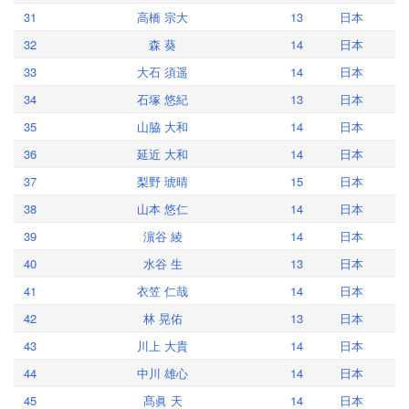
31
高橋 宗大
13
日本
32
森 葵
14
日本
33
大石 須遥
14
日本
34
石塚 悠紀
13
日本
35
山脇 大和
14
日本
36
延近 大和
14
日本
37
梨野 琥晴
15
日本
38
山本 悠仁
14
日本
39
濵谷 綾
14
日本
40
水谷 生
13
日本
41
衣笠 仁哉
14
日本
42
林 晃佑
13
日本
43
川上 大貴
14
日本
44
中川 雄心
14
日本
45
髙眞 天
14
日本