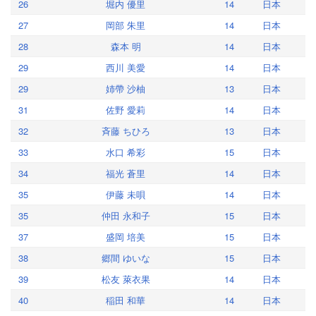
26
堀内 優里
14
日本
27
岡部 朱里
14
日本
28
森本 明
14
日本
29
西川 美愛
14
日本
29
姉帶 沙柚
13
日本
31
佐野 愛莉
14
日本
32
斉藤 ちひろ
13
日本
33
水口 希彩
15
日本
34
福光 蒼里
14
日本
35
伊藤 未唄
14
日本
35
仲田 永和子
15
日本
37
盛岡 培美
15
日本
38
郷間 ゆいな
15
日本
39
松友 萊衣果
14
日本
40
稲田 和華
14
日本