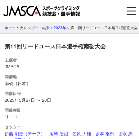
ホーム
>
カレンダー・結果
>
2023年
>
第11回リードユース日本選手権南砺大会
第11回リードユース日本選手権南砺大会
主催者
JMSCA
開催地
南砺（日本）
開催日程
2023年5月27日 〜 28日
開催種目
リード
セッター
伊藤 剛史（チーフ）
、
尾崎 浩詔
、
笠原 大輔
、
坂本 裕樹
、
徳永 潤