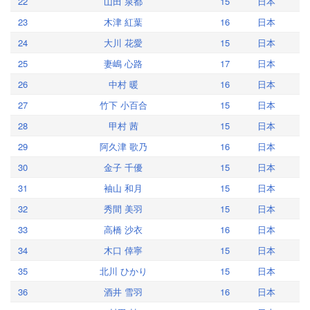
22
山田 泉都
15
日本
23
木津 紅葉
16
日本
24
大川 花愛
15
日本
25
妻嶋 心路
17
日本
26
中村 暖
16
日本
27
竹下 小百合
15
日本
28
甲村 茜
15
日本
29
阿久津 歌乃
16
日本
30
金子 千優
15
日本
31
袖山 和月
15
日本
32
秀間 美羽
15
日本
33
高橋 沙衣
16
日本
34
木口 倖寧
15
日本
35
北川 ひかり
15
日本
36
酒井 雪羽
16
日本