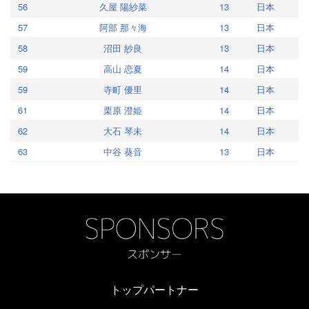
56
久屋 陽紗菜
13
日本
57
阿部 那々海
13
日本
58
沼田 紗良
13
日本
59
高山 恋夏
14
日本
59
寺町 優里
14
日本
61
栗原 澄姫
14
日本
62
大石 琴未
14
日本
63
中谷 葵音
13
日本
トップパートナー