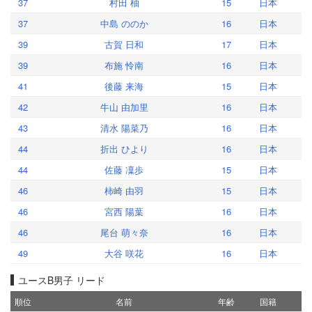
37
村田 柚
15
日本
37
中島 ののか
16
日本
39
古賀 日和
17
日本
39
布施 怜南
16
日本
41
後藤 来海
15
日本
42
牛山 由加里
16
日本
43
清水 陽菜乃
16
日本
44
折出 ひより
16
日本
44
佐藤 凜歩
15
日本
46
柿崎 由羽
15
日本
46
宮西 陽葉
16
日本
46
尾台 萌々奈
16
日本
49
大谷 咲花
16
日本
ユースB男子 リード
順位
名前
年齢
国籍