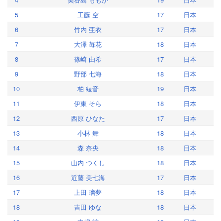
5
工藤 空
17
日本
6
竹内 亜衣
17
日本
7
大澤 苺花
18
日本
8
篠崎 由希
17
日本
9
野部 七海
18
日本
10
柏 綾音
19
日本
11
伊東 そら
18
日本
12
西原 ひなた
17
日本
13
小林 舞
18
日本
14
森 奈央
18
日本
15
山内 つくし
18
日本
16
近藤 美七海
17
日本
17
上田 璃夢
18
日本
18
吉田 ゆな
18
日本