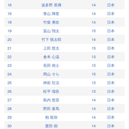
16
波多野 英傳
14
日本
16
青山 輝星
14
日本
18
竹柴 勇吹
14
日本
19
冨山 翔太
15
日本
20
竹下 慎太郎
14
日本
21
上田 悠太
15
日本
22
倉本 心温
13
日本
23
長田 侑士
13
日本
24
岡山 そら
15
日本
25
神前 壮汰
13
日本
26
松平 瑠良
13
日本
27
島内 悠吾
14
日本
28
野田 蒼馬
14
日本
29
柏 龍弥
14
日本
30
栗田 樹
14
日本