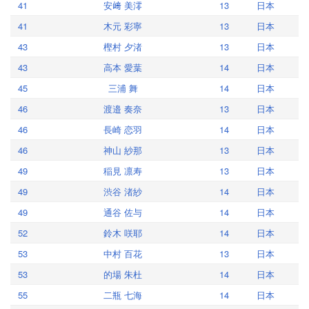
41
安﨑 美澪
13
日本
41
木元 彩寧
13
日本
43
樫村 夕渚
13
日本
43
高本 愛葉
14
日本
45
三浦 舞
14
日本
46
渡邉 奏奈
13
日本
46
長崎 恋羽
14
日本
46
神山 紗那
13
日本
49
稲見 凛寿
13
日本
49
渋谷 渚紗
14
日本
49
通谷 佐与
14
日本
52
鈴木 咲耶
14
日本
53
中村 百花
13
日本
53
的場 朱杜
14
日本
55
二瓶 七海
14
日本