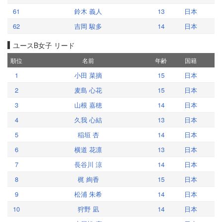
61
鈴木 義人
13
日本
62
吉岡 駿多
14
日本
ユースB女子 リード
順位
名前
年齢
国籍
1
小田 菜摘
15
日本
2
麦島 心花
15
日本
3
山根 嘉穂
14
日本
4
久我 心結
13
日本
5
稲垣 杏
14
日本
6
横道 花凛
13
日本
7
長谷川 涼
14
日本
8
梶 絢香
15
日本
9
松浦 朱希
14
日本
10
狩野 凪
14
日本