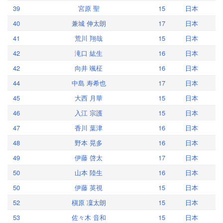
39
宮原 聖
15
日本
40
兼城 伸太朗
17
日本
41
荒川 翔哉
15
日本
42
滝口 紘生
16
日本
42
向井 颯柾
16
日本
44
中島 寿希也
17
日本
45
大西 月華
15
日本
46
入江 宗護
15
日本
47
香川 葉津
16
日本
48
野本 晃多
16
日本
49
伊藤 啓太
17
日本
50
山本 陸生
16
日本
50
伊藤 英視
15
日本
52
槇原 凜太朗
15
日本
53
佐々木 音和
15
日本