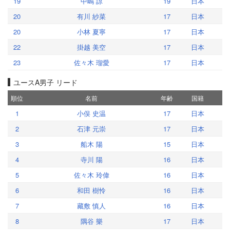
19
中嶋 諒
19
日本
20
有川 紗菜
17
日本
20
小林 夏寧
17
日本
22
掛越 美空
17
日本
23
佐々木 瑠愛
17
日本
ユースA男子 リード
順位
名前
年齢
国籍
1
小俣 史温
17
日本
2
石津 元崇
17
日本
3
船木 陽
15
日本
4
寺川 陽
16
日本
5
佐々木 玲偉
16
日本
6
和田 樹怜
16
日本
7
藏敷 慎人
16
日本
8
隅谷 樂
17
日本