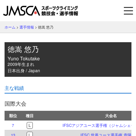
ホーム
>
選手情報
>
徳嵩 悠乃
徳嵩 悠乃
Yuno Tokutake
2009年生まれ
日本出身 / Japan
主な戦績
国際大会
順位
種目
大会名
7
L
IFSCアジアユース選手権（ジャムシェード
13
L
IFSC 世界ユース選手権 貴陽 20