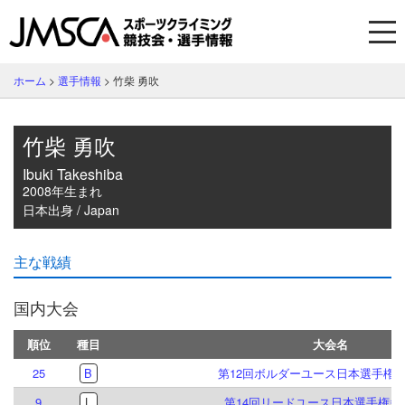
ホーム
>
選手情報
>
竹柴 勇吹
竹柴 勇吹
Ibuki Takeshiba
2008年生まれ
日本出身 / Japan
主な戦績
国内大会
順位
種目
大会名
25
B
第12回ボルダーユース日本選手権
9
L
第14回リードユース日本選手権多