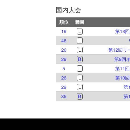
国内大会
順位
種目
19
L
第13
46
L
26
L
第12回
29
B
第9回
5
L
第11
26
L
第10
29
L
第
35
B
第