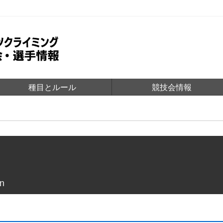
種目とルール
競技会情報
n