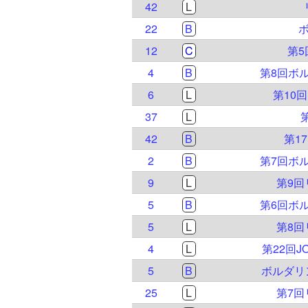
42
L
22
B
ボ
12
C
第
4
B
第8回ボ
6
L
第10
37
L
42
B
第1
2
B
第7回ボ
9
L
第9
5
B
第6回ボ
5
L
第8
4
L
第22回
5
B
ボルダリ
25
L
第7