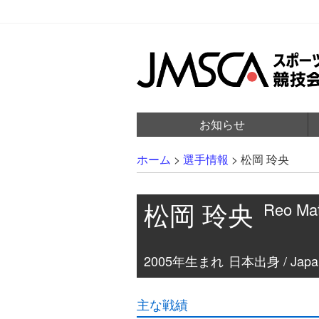
お知らせ
ホーム
>
選手情報
>
松岡 玲央
松岡 玲央
Reo Ma
2005年生まれ
日本出身 / Japa
主な戦績