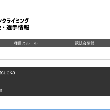
種目とルール
競技会情報
tsuoka
n