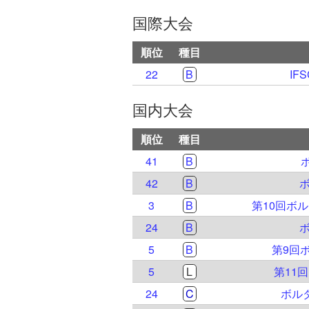
国際大会
順位
種目
22
B
IF
国内大会
順位
種目
41
B
42
B
ボ
3
B
第10回ボ
24
B
ボ
5
B
第9回
5
L
第11
24
C
ボル