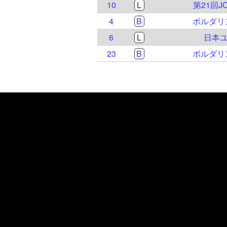
10
L
第21回
4
B
ボルダリ
6
L
日本ユ
23
B
ボルダリ