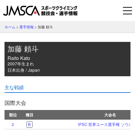
ホーム
>
選手情報
>
加藤 頼斗
加藤 頼斗
Raito Kato
2007年生まれ
日本出身 / Japan
主な戦績
国際大会
順位
種目
大会名
2
B
IFSC 世界ユース選手権 ソウル 2