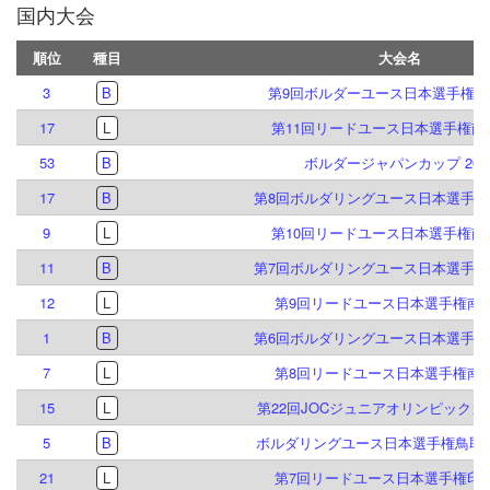
国内大会
順位
種目
大会名
3
B
第9回ボルダーユース日本選手権倉
17
L
第11回リードユース日本選手権南
53
B
ボルダージャパンカップ 202
17
B
第8回ボルダリングユース日本選手権
9
L
第10回リードユース日本選手権南
11
B
第7回ボルダリングユース日本選手権
12
L
第9回リードユース日本選手権南
1
B
第6回ボルダリングユース日本選手権
7
L
第8回リードユース日本選手権南
15
L
第22回JOCジュニアオリンピック
5
B
ボルダリングユース日本選手権鳥取大
21
L
第7回リードユース日本選手権印