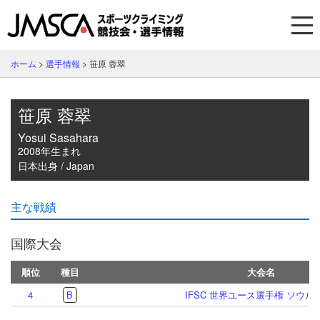
ホーム
>
選手情報
>
笹原 蓉翠
笹原 蓉翠
Yosui Sasahara
2008年生まれ
日本出身 / Japan
主な戦績
国際大会
順位
種目
大会名
4
B
IFSC 世界ユース選手権 ソウル 2