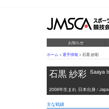
お知らせ
ホーム
>
選手情報
>
石黒 紗彩
石黒 紗彩
Saaya I
2008年生まれ
日本出身 / Japa
主な戦績