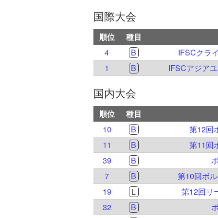
国際大会
順位
種目
4
B
IFSCクラ
1
B
IFSCアジア
国内大会
順位
種目
10
B
第12
11
B
第11
39
B
ボ
7
B
第10回ボ
19
L
第12回
32
B
ボ