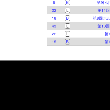
6
B
第9回
22
L
第11
18
B
第8回ボ
43
L
第10
22
L
第
15
B
第