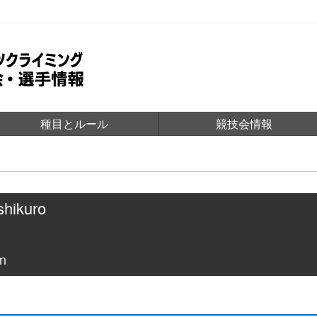
種目とルール
競技会情報
shikuro
n