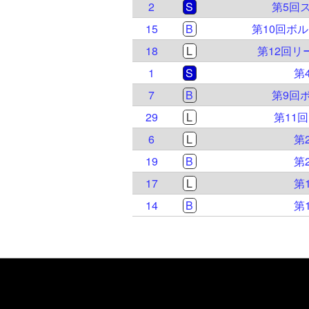
2
S
第5回
15
B
第10回ボ
18
L
第12回
1
S
第
7
B
第9回
29
L
第11
6
L
第
19
B
第
17
L
第
14
B
第