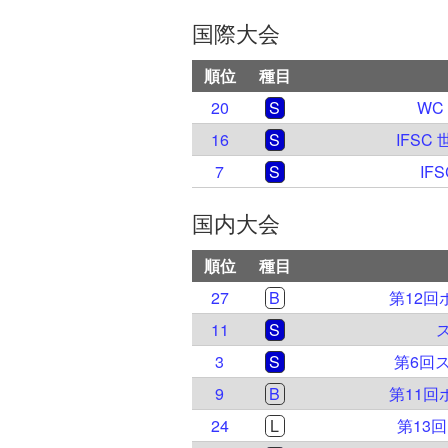
国際大会
順位
種目
20
S
WC
16
S
IFSC
7
S
IF
国内大会
順位
種目
27
B
第12
11
S
3
S
第6回
9
B
第11
24
L
第13