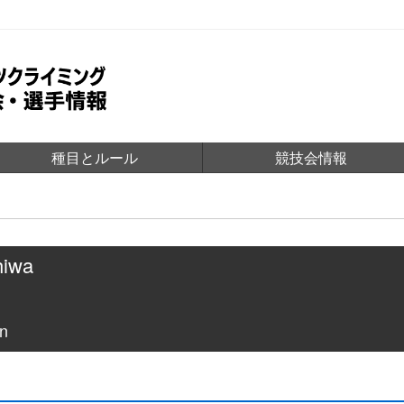
種目とルール
競技会情報
hiwa
n