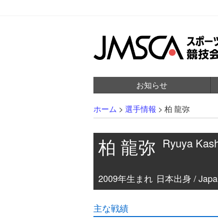
お知らせ
ホーム
>
選手情報
>
柏 龍弥
柏 龍弥
Ryuya Kas
2009年生まれ
日本出身 / Japa
主な戦績