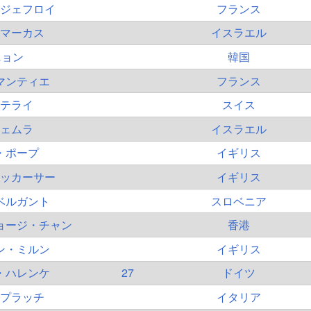
ジェフロイ
フランス
マーカス
イスラエル
ニョン
韓国
マンティエ
フランス
テライ
スイス
ェムラ
イスラエル
・ポープ
イギリス
ッカーサー
イギリス
ベルガント
スロベニア
ョージ・チャン
香港
ン・ミルン
イギリス
・ハレンケ
27
ドイツ
プラッチ
イタリア