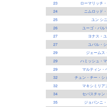
23
ローマリッチ・
24
ニムロッド・
25
ユン シ
26
ユーゴ・パル
27
ヨナス・ユ
27
ユバル・シ
29
ジェームス
29
ハミッシュ・マ
29
マルティン・
32
チュン・チー・シ
32
マキシミリア
34
セバスチャン
35
ジョバンニ・