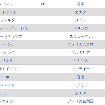
ンウォン
26
韓国
ードランド
カナダ
フェルダー
スイス
ルバ・フローレス
メキシコ
ーラティアス
スウェーデン
・ハンナ
アメリカ合衆国
ァシレフ
ブルガリア
・リダル
イギリス
サモイロフ
ウクライナ
イ・ホー
香港
シェンク
イタリア
ナミー
カナダ
ドエイカー
アメリカ合衆国