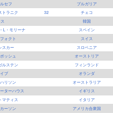
ルセフ
ブルガリア
ストラニク
32
チェコ
ンス
韓国
・L・モリーナ
スペイン
フォクト
スイス
レスカー
スロベニア
ポッシュ
オーストリア
ガルステン
フィンランド
イブ
オランダ
ハリソン
オーストラリア
ーターハウス
イギリス
トマティス
イタリア
カーソン
アメリカ合衆国