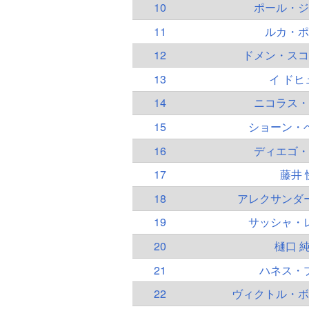
10
ポール・ジ
11
ルカ・ポ
12
ドメン・スコ
13
イ ドヒ
14
ニコラス・
15
ショーン・
16
ディエゴ・
17
藤井 
18
アレクサンダ
19
サッシャ・
20
樋口 
21
ハネス・
22
ヴィクトル・ボ