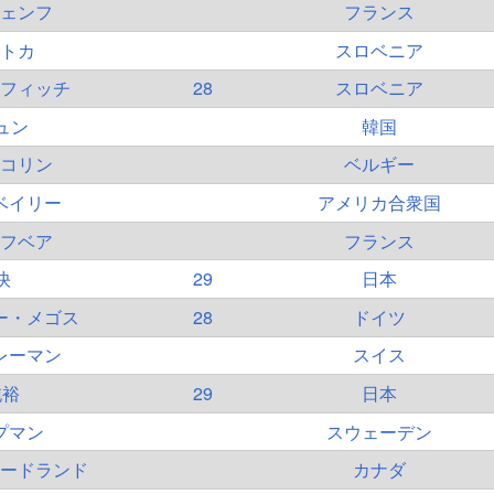
ェンフ
フランス
トカ
スロベニア
フィッチ
28
スロベニア
ュン
韓国
コリン
ベルギー
ベイリー
アメリカ合衆国
フベア
フランス
快
29
日本
ー・メゴス
28
ドイツ
レーマン
スイス
純裕
29
日本
プマン
スウェーデン
ードランド
カナダ