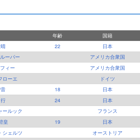
年齢
国籍
大晴
22
日本
ルーパー
アメリカ合衆国
フィー
アメリカ合衆国
フローエ
ドイツ
智音
18
日本
良行
24
日本
ャールック
フランス
碧皇
19
日本
・シェルツ
オーストリア