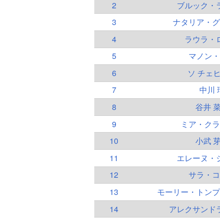
2
ブルック・
3
ナタリア・グ
4
ラウラ・
5
マノン・
6
ソ チェ
7
中川 
8
谷井 
9
ミア・クラ
10
小武 
11
エレーヌ・
12
サラ・コ
13
モーリー・トンプ
14
アレクサンド