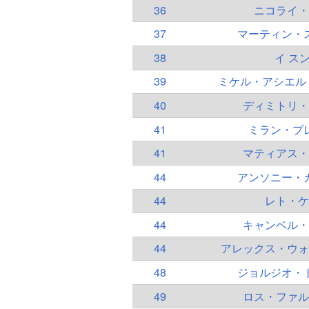
36
ニコライ・
37
マーティン・
38
イ ス
39
ミケル・アシエル
40
ディミトリ・
41
ミラン・プ
41
マティアス・
44
アンソニー・
44
レト・ケ
44
キャンベル・
44
アレックス・ウォ
48
ジョルジオ・
49
ロス・ファル