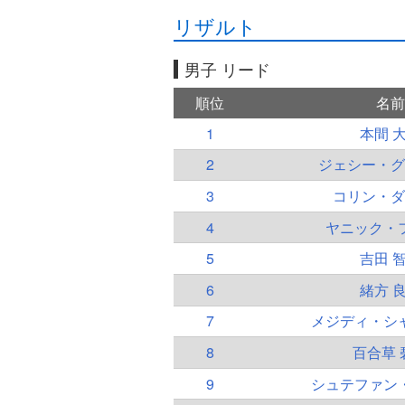
リザルト
男子 リード
順位
名前
1
本間 
2
ジェシー・グ
3
コリン・ダ
4
ヤニック・
5
吉田 
6
緒方 
7
メジディ・シ
8
百合草 
9
シュテファン