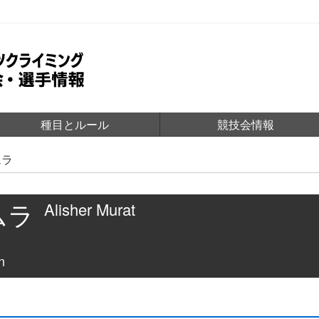
種目とルール
競技会情報
ムラ
ムラ
Alisher Murat
n