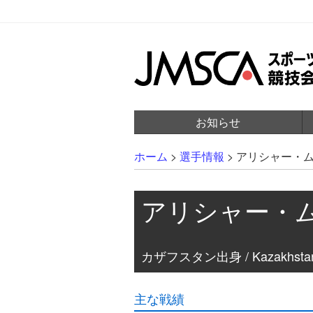
お知らせ
ホーム
>
選手情報
>
アリシャー・
アリシャー・
カザフスタン出身 / Kazakhsta
主な戦績