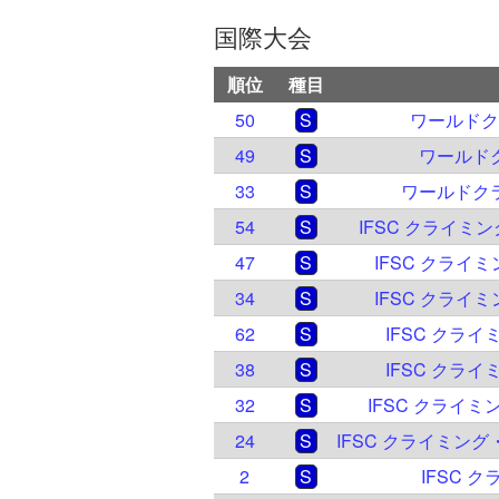
国際大会
順位
種目
50
S
ワールドク
49
S
ワールドク
33
S
ワールドクラ
54
S
IFSC クライミ
47
S
IFSC クライ
34
S
IFSC クライ
62
S
IFSC クライ
38
S
IFSC クライ
32
S
IFSC クライミ
24
S
2
S
IFSC 