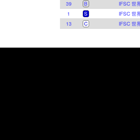
39
B
IFSC 
1
S
IFSC 
13
C
IFSC 