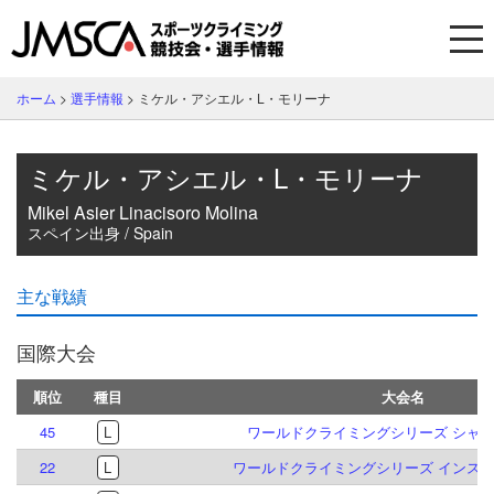
ホーム
>
選手情報
>
ミケル・アシエル・L・モリーナ
ミケル・アシエル・L・モリーナ
Mikel Asier Linacisoro Molina
スペイン出身 / Spain
主な戦績
国際大会
順位
種目
大会名
45
L
ワールドクライミングシリーズ シャモニ
22
L
ワールドクライミングシリーズ インスブル