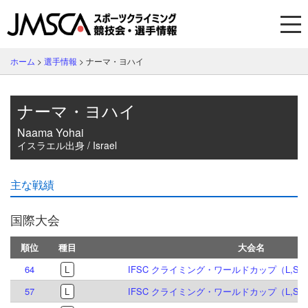
ホーム
>
選手情報
>
ナーマ・ヨハイ
ナーマ・ヨハイ
Naama Yohai
イスラエル出身 / Israel
主な戦績
国際大会
順位
種目
大会名
64
L
IFSC クライミング・ワールドカップ（L,S）
57
L
IFSC クライミング・ワールドカップ（L,S）