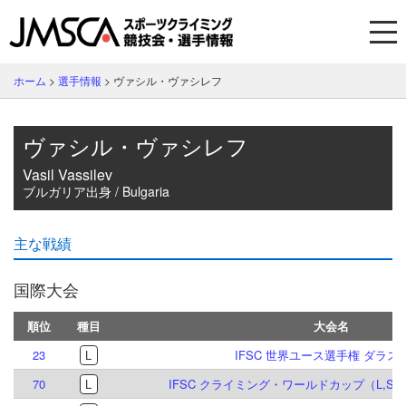
ホーム
>
選手情報
>
ヴァシル・ヴァシレフ
ヴァシル・ヴァシレフ
Vasil Vassilev
ブルガリア出身 / Bulgaria
主な戦績
国際大会
順位
種目
大会名
23
L
IFSC 世界ユース選手権 ダラス 2
70
L
IFSC クライミング・ワールドカップ（L,S）