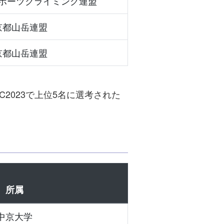
ポーツクライミング連盟
京都山岳連盟
京都山岳連盟
C2023で上位5名に選考された
所属
中京大学