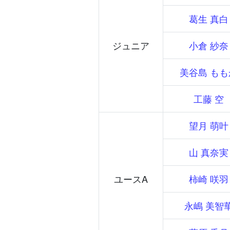
葛生 真白
ジュニア
小倉 紗奈
美谷島 もも
工藤 空
望月 萌叶
山 真奈実
ユースA
柿崎 咲羽
永嶋 美智