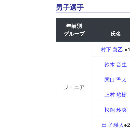
男子選手
年齢別
グループ
氏名
村下 善乙
※
鈴木 音生
関口 準太
ジュニア
上村 悠樹
松岡 玲央
田宮 瑛人
※2