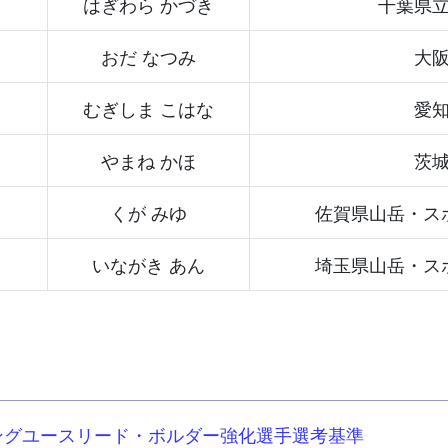
はぎわら かづき
千葉県
おだ なつみ
大
むぎしま こはな
愛
やまね かほ
茨
くが みゆ
佐賀県山岳・ス
いながき あん
埼玉県山岳・ス
ミングユースリード・ボルダー強化選手選考基準