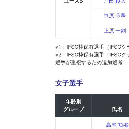
ユースB
戸田 稜大
笹原 蓉翠
上原 一剣
※1：IFSC枠保有選手（IFS
※2：IFSC枠保有選手（IFS
選手が重複するため追加選考
女子選手
年齢別
グループ
氏名
高尾 知那