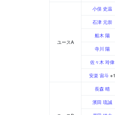
小俣 史温
石津 元崇
船木 陽
ユースA
寺川 陽
佐々木 玲偉
安楽 宙斗
※
長森 晴
濱田 琉誠