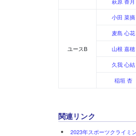
萩原 香月
小田 菜摘
麦島 心花
ユースB
山根 嘉穂
久我 心結
稲垣 杏
関連リンク
2023年スポーツクライ