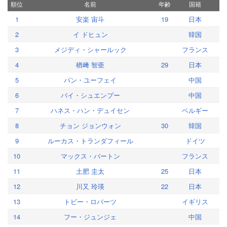
順位
名前
年齢
国籍
1
安楽 宙斗
19
日本
2
イ ドヒュン
韓国
3
メジディ・シャールック
フランス
4
楢﨑 智亜
29
日本
5
パン・ユーフェイ
中国
6
バイ・シュエンプー
中国
7
ハネス・ハン・デュイセン
ベルギー
8
チョン ジョンウォン
30
韓国
9
ルーカス・トランダフィール
ドイツ
10
マックス・バートン
フランス
11
土肥 圭太
25
日本
12
川又 玲瑛
22
日本
13
トビー・ロバーツ
イギリス
14
フー・ジュンジェ
中国