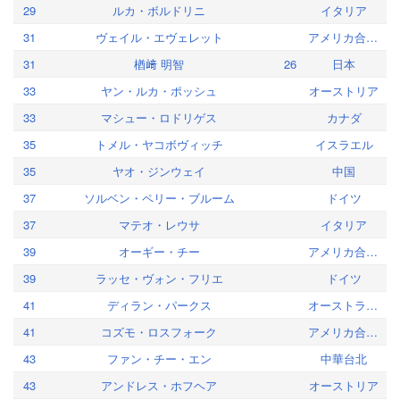
29
ルカ・ボルドリニ
イタリア
31
ヴェイル・エヴェレット
アメリカ合衆国
31
楢﨑 明智
26
日本
33
ヤン・ルカ・ポッシュ
オーストリア
33
マシュー・ロドリゲス
カナダ
35
トメル・ヤコボヴィッチ
イスラエル
35
ヤオ・ジンウェイ
中国
37
ソルベン・ペリー・ブルーム
ドイツ
37
マテオ・レウサ
イタリア
39
オーギー・チー
アメリカ合衆国
39
ラッセ・ヴォン・フリエ
ドイツ
41
ディラン・パークス
オーストラリア
41
コズモ・ロスフォーク
アメリカ合衆国
43
ファン・チー・エン
中華台北
43
アンドレス・ホフヘア
オーストリア