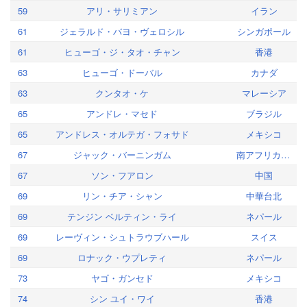
59
アリ・サリミアン
イラン
61
ジェラルド・バヨ・ヴェロシル
シンガポール
61
ヒューゴ・ジ・タオ・チャン
香港
63
ヒューゴ・ドーバル
カナダ
63
クンタオ・ケ
マレーシア
65
アンドレ・マセド
ブラジル
65
アンドレス・オルテガ・フォサド
メキシコ
67
ジャック・バーニンガム
南アフリカ共和国
67
ソン・フアロン
中国
69
リン・チア・シャン
中華台北
69
テンジン ベルティン・ライ
ネパール
69
レーヴィン・シュトラウブハール
スイス
69
ロナック・ウプレティ
ネパール
73
ヤゴ・ガンセド
メキシコ
74
シン ユイ・ワイ
香港