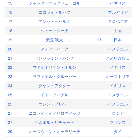
15
ジャック・マックドューゴル
イギリス
15
ニコライ・ルセフ
ブルガリア
17
アンゼ・ペハルク
スロベニア
18
シュー・ジーチ
中国
19
天笠 颯太
25
日本
20
アディ・バーク
イスラエル
21
ベンジャミン・ハンナ
アメリカ合衆国
22
マキシミリアン・ミルン
イギリス
23
ラファエル・グルーバー
オーストリア
24
ダヤン・アクター
イギリス
25
イド・フィデル
イスラエル
25
オレン・プリヘド
イスラエル
27
ニコライ・イアリロヴィッツ
ロシア
27
サムエル・リチャード
フランス
29
オースウィン・オーラリーチ
タイ