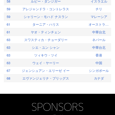
58
ルビー・ダンジガー
イスラエル
59
アレジャンドラ・コントレラス
チリ
59
シャリーン・モハド ナスラン
マレーシア
61
ターニア・ハリス
オーストラリア
61
ヤオ・ティンチェン
中華台北
63
スワスティカ・チョーダリー
ネパール
63
シエ・ユン シャン
中華台北
63
ツィキウ・ツイ
香港
63
ウェイ・ヤーリー
中国
67
ジェンシュアン・エリーゼ イー
シンガポール
68
エヴァンジェリナ・ブリッグス
カナダ