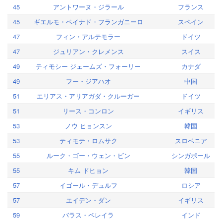
45
アントワーヌ・ジラール
フランス
45
ギエルモ・ペイナド・フランガニーロ
スペイン
47
フィン・アルテモラー
ドイツ
47
ジュリアン・クレメンス
スイス
49
ティモシー ジェームズ・フォーリー
カナダ
49
フー・ジアハオ
中国
51
エリアス・アリアガダ・クルーガー
ドイツ
51
リース・コンロン
イギリス
53
ノウ ヒョンスン
韓国
53
ティモテ・ロムサク
スロベニア
55
ルーク・ゴー・ウェン・ビン
シンガポール
55
キム ドヒョン
韓国
57
イゴール・デュルフ
ロシア
57
エイデン・ダン
イギリス
59
バラス・ペレイラ
インド