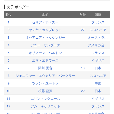
女子 ボルダー
順位
名前
年齢
国籍
1
ゼリア・アベズー
フランス
2
ヤンヤ・ガンブレット
27
スロベニア
3
オセアニア・マッケンジー
オーストラリア
4
アニー・サンダース
アメリカ合衆国
5
オリアーヌ・ベルトン
フランス
6
エマ・エドワーズ
イギリス
7
関川 愛音
18
日本
8
ジェニファー・エウカリア・バックリー
スロベニア
9
ツァン・ユートン
中国
10
松藤 藍夢
22
日本
11
エリン・マクニース
イギリス
12
アガ・キャリエット
フランス
13
メリナ・コスタンザ
アメリカ合衆国