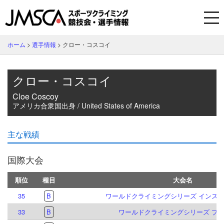
ホーム
>
選手情報
>
クロー・コスコイ
クロー・コスコイ
Cloe Coscoy
アメリカ合衆国出身 / United States of America
主な戦績
国際大会
順位
種目
大会名
35
B
ワールドクライミングシリーズ インスブル
33
B
ワールドクライミングシリーズ プラハ