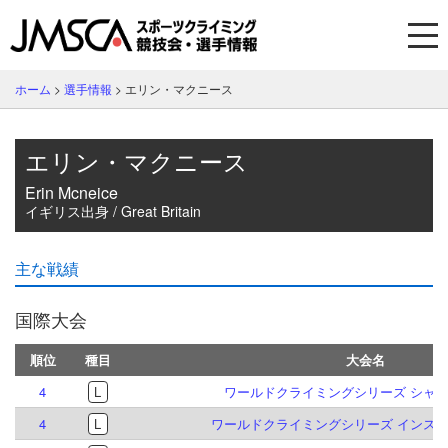
ホーム
>
選手情報
>
エリン・マクニース
エリン・マクニース
Erin Mcneice
イギリス出身 / Great Britain
主な戦績
国際大会
順位
種目
大会名
4
L
ワールドクライミングシリーズ シャモニ
4
L
ワールドクライミングシリーズ インスブル