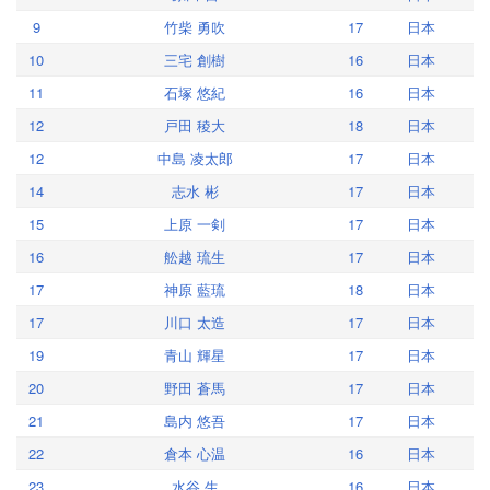
9
竹柴 勇吹
17
日本
10
三宅 創樹
16
日本
11
石塚 悠紀
16
日本
12
戸田 稜大
18
日本
12
中島 凌太郎
17
日本
14
志水 彬
17
日本
15
上原 一剣
17
日本
16
舩越 琉生
17
日本
17
神原 藍琉
18
日本
17
川口 太造
17
日本
19
青山 輝星
17
日本
20
野田 蒼馬
17
日本
21
島内 悠吾
17
日本
22
倉本 心温
16
日本
23
水谷 生
16
日本