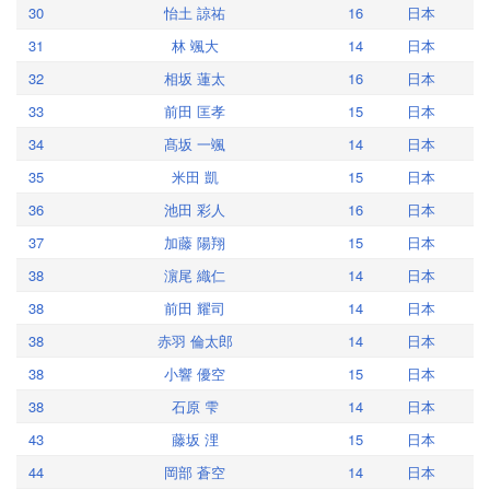
30
怡土 諒祐
16
日本
31
林 颯大
14
日本
32
相坂 蓮太
16
日本
33
前田 匡孝
15
日本
34
髙坂 一颯
14
日本
35
米田 凱
15
日本
36
池田 彩人
16
日本
37
加藤 陽翔
15
日本
38
濵尾 織仁
14
日本
38
前田 耀司
14
日本
38
赤羽 倫太郎
14
日本
38
小響 優空
15
日本
38
石原 雫
14
日本
43
藤坂 浬
15
日本
44
岡部 蒼空
14
日本