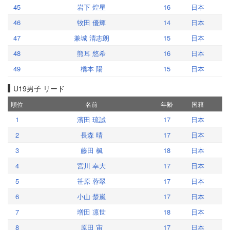
45
岩下 煌星
16
日本
46
牧田 優輝
14
日本
47
兼城 清志朗
15
日本
48
熊耳 悠希
16
日本
49
橋本 陽
15
日本
U19男子 リード
順位
名前
年齢
国籍
1
濱田 琉誠
17
日本
2
長森 晴
17
日本
3
藤田 楓
18
日本
4
宮川 幸大
17
日本
5
笹原 蓉翠
17
日本
6
小山 楚嵐
17
日本
7
増田 凛世
18
日本
8
原田 宙
17
日本