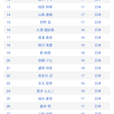
13
稲田 和華
17
日本
14
山根 嘉穂
17
日本
15
狩野 凪
17
日本
16
久屋 陽紗菜
16
日本
17
渡邉 奏奈
16
日本
18
西川 美愛
16
日本
19
梶 絢香
18
日本
20
宮嶋 りな
16
日本
21
盛岡 培美
18
日本
22
長谷川 涼
17
日本
23
木元 彩寧
16
日本
24
黒木 ももこ
16
日本
25
福光 蒼里
17
日本
26
森本 明
17
日本
27
山田 娃和
16
日本