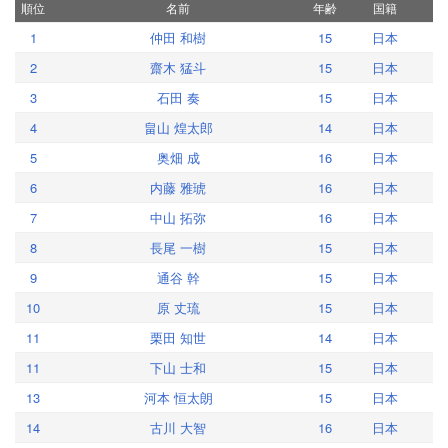
順位
名前
年齢
国籍
1
仲田 和樹
15
日本
2
齋木 猛斗
15
日本
3
石田 奏
15
日本
4
畠山 煌太郎
14
日本
5
奥畑 成
16
日本
6
内藤 雅琥
16
日本
7
中山 拓弥
16
日本
8
長尾 一樹
15
日本
9
通谷 幹
15
日本
10
原 丈琉
15
日本
11
栗田 知世
14
日本
11
下山 士和
15
日本
13
河本 恒太朗
15
日本
14
古川 大智
16
日本