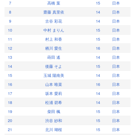
7
高橋 葉
15
日本
8
齋藤 真里依
14
日本
9
古谷 彩花
14
日本
10
中村 まりん
15
日本
11
村上 和香
15
日本
12
栖川 愛生
16
日本
13
蒔田 遙
14
日本
14
後藤 そよ
15
日本
15
玉城 陽南美
14
日本
16
山本 唯菜
16
日本
17
坂本 愛莉
14
日本
18
松浦 碧希
14
日本
19
柴田 楓
15
日本
20
渋谷 紗和
15
日本
21
北川 瑚桜
15
日本