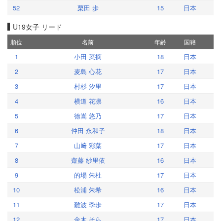
52
栗田 歩
15
日本
U19女子 リード
順位
名前
年齢
国籍
1
小田 菜摘
18
日本
2
麦島 心花
17
日本
3
村杉 汐里
17
日本
4
横道 花凛
16
日本
5
徳嵩 悠乃
17
日本
6
仲田 永和子
18
日本
7
山﨑 彩葉
17
日本
8
齋藤 紗里依
16
日本
9
的場 朱杜
17
日本
10
松浦 朱希
16
日本
11
難波 季歩
17
日本
12
金木 そら
17
日本