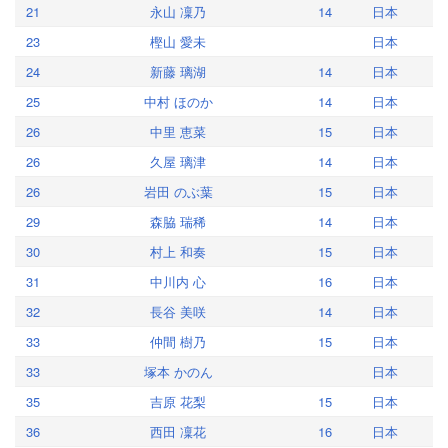
21
永山 凜乃
14
日本
23
樫山 愛未
日本
24
新藤 璃湖
14
日本
25
中村 ほのか
14
日本
26
中里 恵菜
15
日本
26
久屋 璃津
14
日本
26
岩田 のぶ葉
15
日本
29
森脇 瑞稀
14
日本
30
村上 和奏
15
日本
31
中川内 心
16
日本
32
長谷 美咲
14
日本
33
仲間 樹乃
15
日本
33
塚本 かのん
日本
35
吉原 花梨
15
日本
36
西田 凜花
16
日本