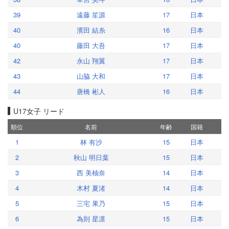
39
遠藤 笙源
17
日本
40
濱田 結糸
16
日本
40
藤田 大吾
17
日本
42
永山 翔翼
17
日本
43
山脇 大和
17
日本
44
唐橋 彬人
16
日本
U17女子 リード
順位
名前
年齢
国籍
1
林 有沙
15
日本
2
秋山 明日葉
15
日本
3
西 美柚奈
14
日本
4
木村 夏渚
14
日本
5
三宅 果乃
15
日本
6
為則 星凛
15
日本