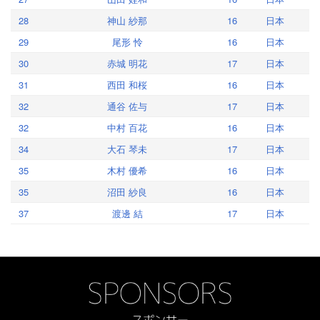
28
神山 紗那
16
日本
29
尾形 怜
16
日本
30
赤城 明花
17
日本
31
西田 和桜
16
日本
32
通谷 佐与
17
日本
32
中村 百花
16
日本
34
大石 琴未
17
日本
35
木村 優希
16
日本
35
沼田 紗良
16
日本
37
渡邊 結
17
日本