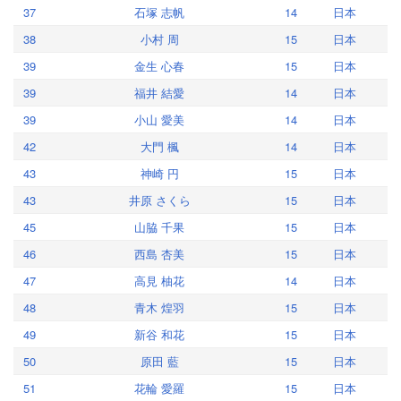
37
石塚 志帆
14
日本
38
小村 周
15
日本
39
金生 心春
15
日本
39
福井 結愛
14
日本
39
小山 愛美
14
日本
42
大門 楓
14
日本
43
神崎 円
15
日本
43
井原 さくら
15
日本
45
山脇 千果
15
日本
46
西島 杏美
15
日本
47
高見 柚花
14
日本
48
青木 煌羽
15
日本
49
新谷 和花
15
日本
50
原田 藍
15
日本
51
花輪 愛羅
15
日本