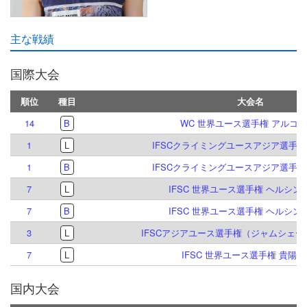
主な戦績
国際大会
順位
種目
大会名
14
B
WC 世界ユース選手権 アルコ 20
1
L
IFSCクライミングユースアジア選手権 貴
1
B
IFSCクライミングユースアジア選手権 貴
7
L
IFSC 世界ユース選手権 ヘルシンキ 
7
B
IFSC 世界ユース選手権 ヘルシンキ 
3
L
IFSCアジアユース選手権（ジャムシェード
7
L
IFSC 世界ユース選手権 貴陽 20
国内大会