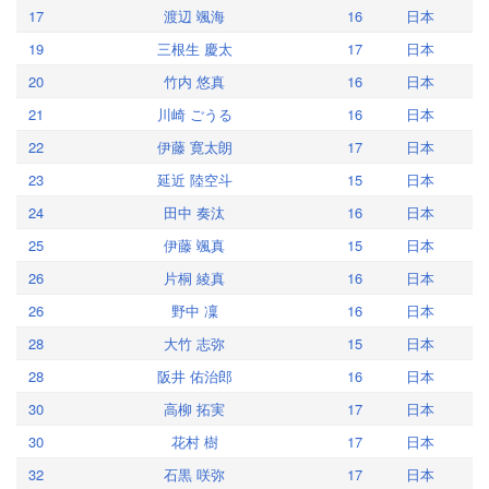
17
渡辺 颯海
16
日本
19
三根生 慶太
17
日本
20
竹内 悠真
16
日本
21
川崎 ごうる
16
日本
22
伊藤 寛太朗
17
日本
23
延近 陸空斗
15
日本
24
田中 奏汰
16
日本
25
伊藤 颯真
15
日本
26
片桐 綾真
16
日本
26
野中 凜
16
日本
28
大竹 志弥
15
日本
28
阪井 佑治郎
16
日本
30
高柳 拓実
17
日本
30
花村 樹
17
日本
32
石黒 咲弥
17
日本