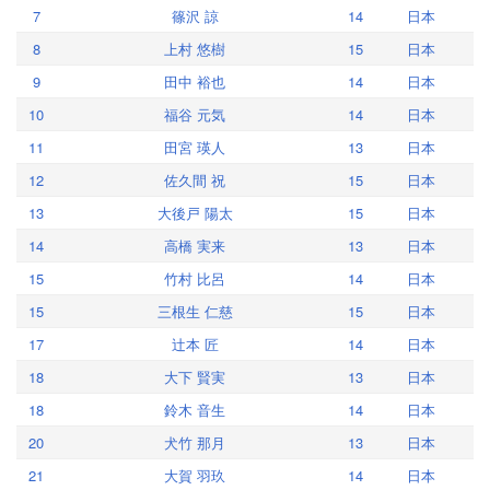
7
篠沢 諒
14
日本
8
上村 悠樹
15
日本
9
田中 裕也
14
日本
10
福谷 元気
14
日本
11
田宮 瑛人
13
日本
12
佐久間 祝
15
日本
13
大後戸 陽太
15
日本
14
高橋 実来
13
日本
15
竹村 比呂
14
日本
15
三根生 仁慈
15
日本
17
辻本 匠
14
日本
18
大下 賢実
13
日本
18
鈴木 音生
14
日本
20
犬竹 那月
13
日本
21
大賀 羽玖
14
日本