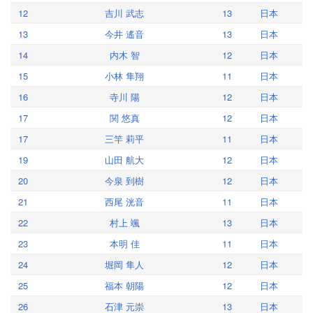
12
吉川 武志
13
日本
13
今井 遙音
13
日本
14
内木 智
12
日本
15
小林 隼翔
11
日本
16
寺川 陽
12
日本
17
関 悠真
12
日本
17
三竿 莉平
11
日本
19
山田 航大
12
日本
20
今泉 到樹
12
日本
21
西尾 洸音
11
日本
22
村上 颯
13
日本
23
本明 佳
11
日本
24
堀岡 隼人
12
日本
25
福本 朝陽
12
日本
26
石津 元崇
13
日本