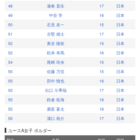
48
邊春 直生
17
日本
49
中谷 学
16
日本
50
石見 友一
15
日本
51
古堅 雄士
17
日本
52
奥谷 陵矩
15
日本
52
松本 幸馬
16
日本
54
尾崎 玲央
15
日本
55
佐藤 万弦
15
日本
55
田中 慎也
16
日本
55
出口 斗季哉
17
日本
55
鉄倉 拓海
16
日本
55
廣富 蒼太
16
日本
55
溝口 裕介
17
日本
ユースA女子 ボルダー
順位
名前
年齢
国籍