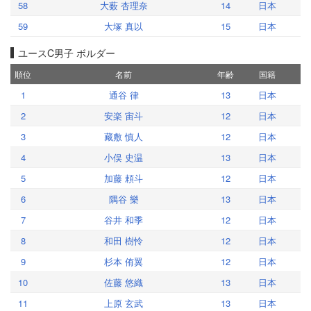
58
大薮 杏理奈
14
日本
59
大塚 真以
15
日本
ユースC男子 ボルダー
順位
名前
年齢
国籍
1
通谷 律
13
日本
2
安楽 宙斗
12
日本
3
藏敷 慎人
12
日本
4
小俣 史温
13
日本
5
加藤 頼斗
12
日本
6
隅谷 樂
13
日本
7
谷井 和季
12
日本
8
和田 樹怜
12
日本
9
杉本 侑翼
12
日本
10
佐藤 悠織
13
日本
11
上原 玄武
13
日本