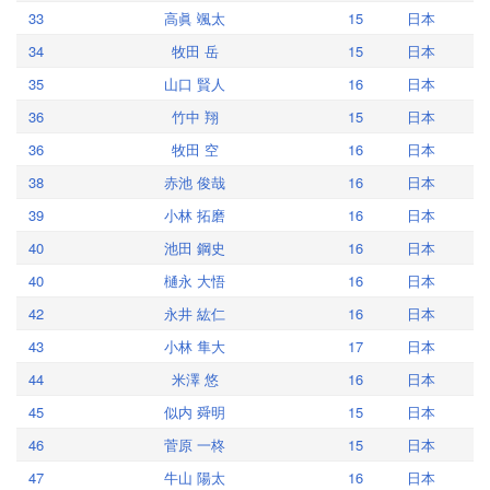
33
高眞 颯太
15
日本
34
牧田 岳
15
日本
35
山口 賢人
16
日本
36
竹中 翔
15
日本
36
牧田 空
16
日本
38
赤池 俊哉
16
日本
39
小林 拓磨
16
日本
40
池田 鋼史
16
日本
40
樋永 大悟
16
日本
42
永井 紘仁
16
日本
43
小林 隼大
17
日本
44
米澤 悠
16
日本
45
似内 舜明
15
日本
46
菅原 一柊
15
日本
47
牛山 陽太
16
日本