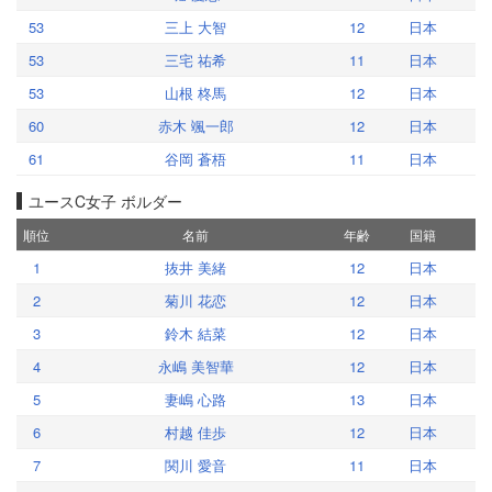
53
三上 大智
12
日本
53
三宅 祐希
11
日本
53
山根 柊馬
12
日本
60
赤木 颯一郎
12
日本
61
谷岡 蒼梧
11
日本
ユースC女子 ボルダー
順位
名前
年齢
国籍
1
抜井 美緒
12
日本
2
菊川 花恋
12
日本
3
鈴木 結菜
12
日本
4
永嶋 美智華
12
日本
5
妻嶋 心路
13
日本
6
村越 佳歩
12
日本
7
関川 愛音
11
日本