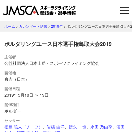
ホーム
>
カレンダー・結果
>
2019年
>
ボルダリングユース日本選手権鳥取大会20
ボルダリングユース日本選手権鳥取大会2019
主催者
公益社団法人日本山岳・スポーツクライミング協会
開催地
倉吉（日本）
開催日程
2019年5月18日 〜 19日
開催種目
ボルダー
セッター
松島 暁人（チーフ）
、
岩橋 由洋
、
徳永 一也
、
永田 乃由季
、
濱田