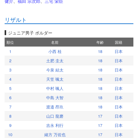
健介
、
福田 宗次郎
、
三宅 栄臣
リザルト
ジュニア男子 ボルダー
順位
名前
年齢
国籍
1
小西 桂
18
日本
2
土肥 圭太
18
日本
3
今泉 結太
18
日本
4
天笠 颯太
18
日本
5
中村 颯人
18
日本
6
中島 大智
18
日本
7
渡邉 昂玖
18
日本
8
山口 龍磨
17
日本
9
吉永 利行
17
日本
10
緒方 万佐也
17
日本