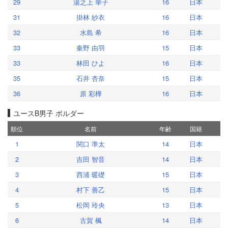
29
湯之上 華子
16
日本
31
掛林 紗衣
16
日本
32
水島 希
16
日本
33
秦野 由羽
15
日本
33
林田 ひよ
16
日本
35
石井 杏奈
15
日本
36
原 彩樺
16
日本
ユースB男子 ボルダー
順位
名前
年齢
国籍
1
関口 準太
14
日本
2
吉田 智音
14
日本
3
西浦 暖礎
15
日本
4
村下 善乙
15
日本
5
松岡 玲央
13
日本
6
古賀 楓
14
日本