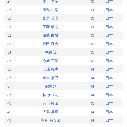
27
平下 青空
13
日本
27
屋代 紺葉
14
日本
30
荒居 美咲
13
日本
31
工藤 朝花
14
日本
32
篠崎 由希
13
日本
33
横田 呼春
13
日本
34
中嶋 諒
15
日本
35
赤崎 百星
13
日本
36
三浦 颯恵
14
日本
37
狩集 紫乃
14
日本
37
鈴木 彩
14
日本
37
林 かりん
14
日本
40
有川 紗菜
13
日本
40
大島 早瑛
14
日本
40
多月 萌々菜
14
日本