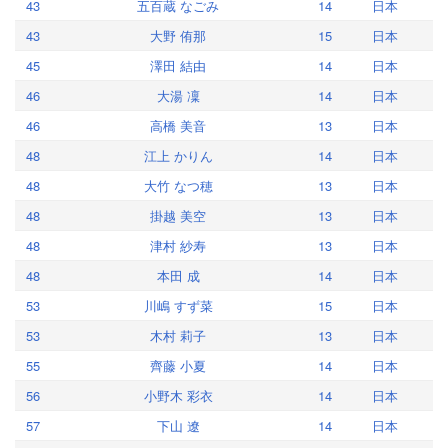
43
五百蔵 なごみ
14
日本
43
大野 侑那
15
日本
45
澤田 結由
14
日本
46
大湯 凜
14
日本
46
高橋 美音
13
日本
48
江上 かりん
14
日本
48
大竹 なつ穂
13
日本
48
掛越 美空
13
日本
48
津村 紗寿
13
日本
48
本田 成
14
日本
53
川嶋 すず菜
15
日本
53
木村 莉子
13
日本
55
齊藤 小夏
14
日本
56
小野木 彩衣
14
日本
57
下山 遼
14
日本