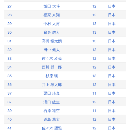
27
飯田 大斗
12
日本
28
福家 来翔
12
日本
29
中村 太河
13
日本
30
猪鼻 碧人
13
日本
31
高橋 穰太朗
13
日本
32
田中 健太
13
日本
33
佐々木 玲偉
12
日本
34
西川 奨一郎
12
日本
35
杉原 颯
13
日本
36
井上 雄太郎
12
日本
37
栗田 瑛真
11
日本
37
滝口 紘生
12
日本
39
石原 凛空
11
日本
40
道島 悠太
12
日本
41
佐々木 望雅
12
日本