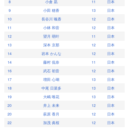
8
小倉 凪
11
日本
9
小田 穂香
13
日本
10
長谷川 颯香
12
日本
11
小林 和音
12
日本
12
望月 萌叶
11
日本
13
深本 京那
12
日本
14
岩本 かんな
12
日本
14
藤村 侃奈
11
日本
16
武石 初音
12
日本
17
増田 心瑚
13
日本
18
中尾 日菜多
13
日本
19
大嶋 唯花
13
日本
20
井上 未来
12
日本
20
萩原 香月
12
日本
22
加茂 眞桜
12
日本