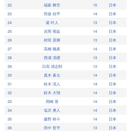
22
福家 舞空
15
日本
23
田坂 桔平
14
日本
24
庭 叶人
13
日本
25
吉岡 竜紘
14
日本
26
村田 昊輝
13
日本
27
高橋 颯眞
14
日本
28
西浦 滉礎
13
日本
29
日高 清志郎
13
日本
30
真木 蒼太
14
日本
31
鈴木 滉人
14
日本
32
鈴木 大翔
14
日本
33
岡崎 誉
14
日本
34
塩沢 勇人
14
日本
35
藤野 柊斗
14
日本
36
田中 哲平
13
日本