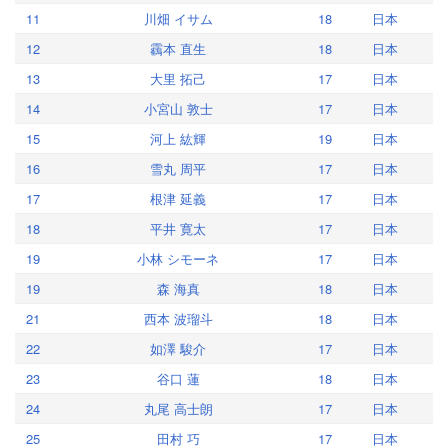
11
川畑 イサム
18
日本
12
靏本 直生
18
日本
13
大里 拓己
17
日本
14
小宮山 敦士
17
日本
15
河上 紘輝
19
日本
16
雪丸 周平
17
日本
17
根津 延義
17
日本
18
平井 寛太
17
日本
19
小林 シモーネ
17
日本
19
森 海真
18
日本
21
西本 波瑠斗
18
日本
22
如澤 駿介
17
日本
23
谷口 蓮
18
日本
24
丸尾 高士朗
17
日本
25
田村 巧
17
日本