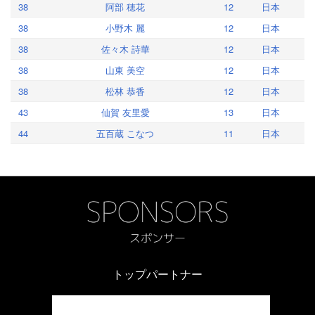
38
阿部 穂花
12
日本
38
小野木 麗
12
日本
38
佐々木 詩華
12
日本
38
山東 美空
12
日本
38
松林 恭香
12
日本
43
仙賀 友里愛
13
日本
44
五百蔵 こなつ
11
日本
トップパートナー