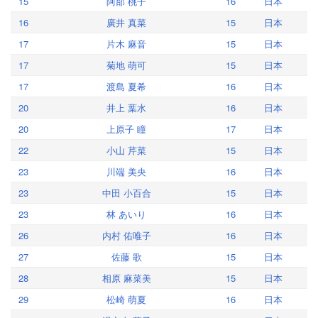
15
阿部 桃子
16
日本
16
廣井 真菜
15
日本
17
片木 麻音
15
日本
17
菊地 萌可
15
日本
17
渡島 夏希
16
日本
20
井上 葉水
16
日本
20
上原子 瞳
17
日本
22
小山 芹菜
15
日本
23
川端 美央
16
日本
23
中田 小百合
15
日本
23
林 あいり
16
日本
26
内村 佑唯子
16
日本
27
佐藤 歌
15
日本
28
相原 麻菜美
15
日本
29
松崎 萌夏
16
日本