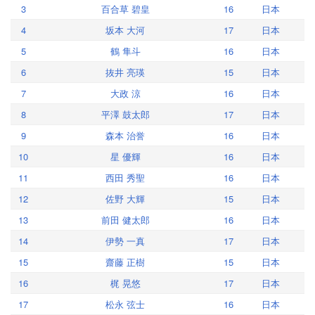
3
百合草 碧皇
16
日本
4
坂本 大河
17
日本
5
鶴 隼斗
16
日本
6
抜井 亮瑛
15
日本
7
大政 涼
16
日本
8
平澤 鼓太郎
17
日本
9
森本 治誉
16
日本
10
星 優輝
16
日本
11
西田 秀聖
16
日本
12
佐野 大輝
15
日本
13
前田 健太郎
16
日本
14
伊勢 一真
17
日本
15
齋藤 正樹
15
日本
16
梶 晃悠
17
日本
17
松永 弦士
16
日本