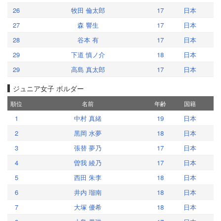
26
牧田 倫太郎
17
日本
27
森 響生
17
日本
28
谷本 有
17
日本
29
下道 慎ノ介
18
日本
29
高島 真太郎
17
日本
ジュニア女子 ボルダー
順位
名前
年齢
国籍
1
中村 真緒
19
日本
2
黒岡 水夢
18
日本
3
張替 夢乃
17
日本
4
曽我 綾乃
17
日本
5
西田 朱李
18
日本
6
井内 瑠南
18
日本
7
大塚 優希
18
日本