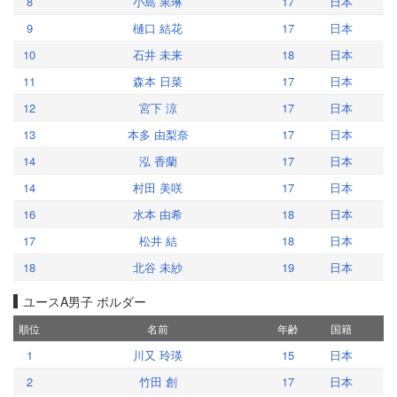
8
小島 果琳
17
日本
9
樋口 結花
17
日本
10
石井 未来
18
日本
11
森本 日菜
17
日本
12
宮下 涼
17
日本
13
本多 由梨奈
17
日本
14
泓 香蘭
17
日本
14
村田 美咲
17
日本
16
水本 由希
18
日本
17
松井 結
18
日本
18
北谷 未紗
19
日本
ユースA男子 ボルダー
順位
名前
年齢
国籍
1
川又 玲瑛
15
日本
2
竹田 創
17
日本