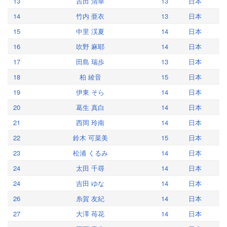
13
吉田 清華
13
日本
14
竹内 亜衣
13
日本
15
中里 渓夏
14
日本
16
吹野 麻耶
14
日本
17
田島 瑞歩
13
日本
18
柏 綾音
15
日本
19
伊東 そら
14
日本
20
葛生 真白
14
日本
21
西岡 玲南
14
日本
22
鈴木 可菜美
15
日本
23
松浦 くるみ
14
日本
24
太田 千尋
14
日本
24
吉田 ゆな
14
日本
26
糸賀 友紀
14
日本
27
大澤 苺花
14
日本