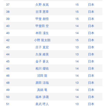
37
久野 友嵩
15
日本
38
古澤 憲章
15
日本
39
甲斐 彪悟
15
日本
40
甲斐田 空
14
日本
40
本田 凜生
14
日本
42
小野 龍太朗
15
日本
43
庄子 直宏
13
日本
44
久保 維英
13
日本
45
金子 蒼太
14
日本
46
相川 燿佑
14
日本
46
沼田 龍
14
日本
48
原田 涼哉
13
日本
49
真鍋 竜
14
日本
50
福本 渉晟
14
日本
51
眞武 呼人
13
日本