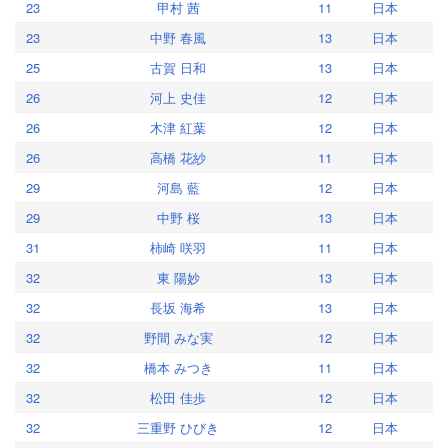
23
甲村 茜
11
日本
23
中野 春風
13
日本
25
古賀 日和
13
日本
26
河上 史佳
12
日本
26
木津 紅葉
12
日本
26
高橋 花紗
11
日本
29
河島 藍
12
日本
29
中野 桜
13
日本
31
柿崎 咲羽
11
日本
32
東 陽妙
13
日本
32
長坂 海希
13
日本
32
野間 みな実
12
日本
32
橋本 みつき
11
日本
32
松田 佳歩
12
日本
32
三重野 ひびき
12
日本