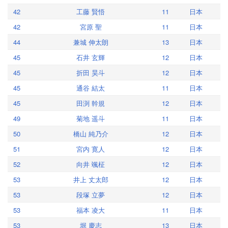
42
工藤 賢悟
11
日本
42
宮原 聖
11
日本
44
兼城 伸太朗
13
日本
45
石井 玄輝
12
日本
45
折田 昊斗
12
日本
45
通谷 結太
11
日本
45
田渕 幹規
12
日本
49
菊地 遥斗
11
日本
50
橋山 純乃介
12
日本
51
宮内 寛人
12
日本
52
向井 颯柾
12
日本
53
井上 丈太郎
12
日本
53
段塚 立夢
12
日本
53
福本 凌大
11
日本
53
堀 慶志
13
日本