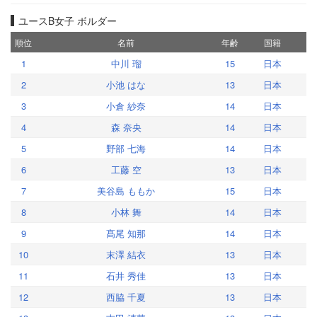
ユースB女子 ボルダー
順位
名前
年齢
国籍
1
中川 瑠
15
日本
2
小池 はな
13
日本
3
小倉 紗奈
14
日本
4
森 奈央
14
日本
5
野部 七海
14
日本
6
工藤 空
13
日本
7
美谷島 ももか
15
日本
8
小林 舞
14
日本
9
髙尾 知那
14
日本
10
末澤 結衣
13
日本
11
石井 秀佳
13
日本
12
西脇 千夏
13
日本