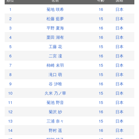
1
菊地 咲希
16
日本
2
松藤 藍夢
15
日本
3
平野 夏海
16
日本
4
栗田 湖有
16
日本
5
工藤 花
15
日本
6
二宮 凜
16
日本
7
柿崎 未羽
15
日本
8
滝口 萌
15
日本
9
谷 汐唯
16
日本
10
久米 乃ノ華
15
日本
11
菊池 野音
15
日本
12
菊沢 紗
16
日本
13
三浦 奈々
15
日本
14
野村 遥
16
日本