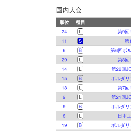
国内大会
順位
種目
24
L
第9
11
S
第
6
B
第6回ボ
29
L
第8
14
L
第22回
15
B
ボルダリ
18
L
第7
9
L
第21回
9
B
ボルダリ
8
L
日本ユ
19
B
ボルダリ