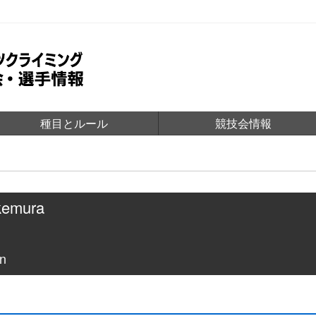
種目とルール
競技会情報
kemura
n