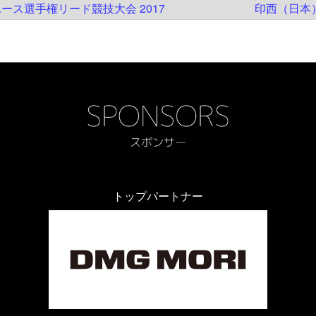
ース選手権リード競技大会 2017
印西（日本
トップパートナー