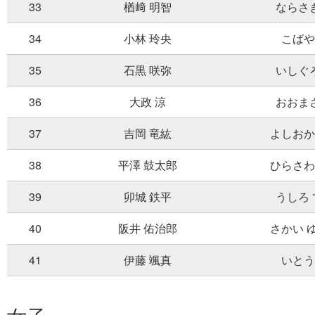
33
楢﨑 明智
ならさ
34
小林 玲央
こばや
35
石黒 咲弥
いしぐ
36
大政 涼
おおま
37
吉岡 竜紘
よしおか
38
平澤 鼓太郎
ひらさわ
39
卯城 鉄平
うしろ
40
阪井 佑治郎
さかい 
41
伊藤 颯真
いとう