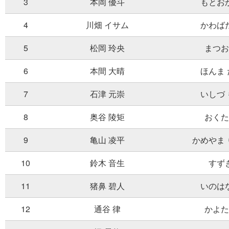
3
本岡 優斗
もとお
4
川畑 イサム
かわば
5
松岡 玲央
まつお
6
本間 大晴
ほんま
7
石津 元崇
いしづ
8
奥谷 陵矩
おくた
9
亀山 凌平
かめやま
10
鈴木 音生
すず
11
猪鼻 碧人
いのは
12
通谷 律
かよた