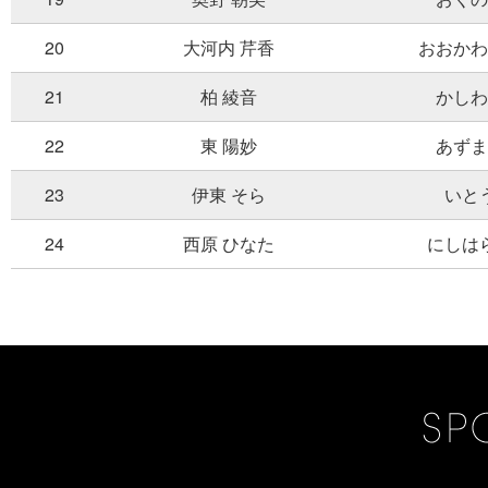
20
大河内 芹香
おおかわ
21
柏 綾音
かしわ
22
東 陽妙
あずま
23
伊東 そら
いと
24
西原 ひなた
にしは