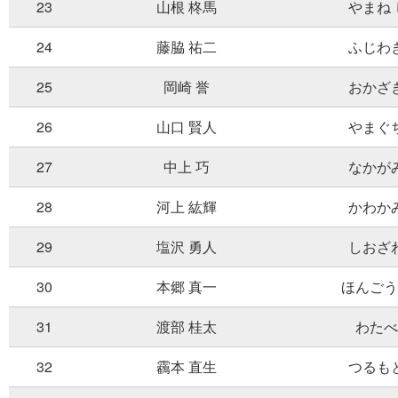
23
山根 柊馬
やまね
24
藤脇 祐二
ふじわ
25
岡崎 誉
おかざ
26
山口 賢人
やまぐ
27
中上 巧
なかが
28
河上 紘輝
かわか
29
塩沢 勇人
しおざ
30
本郷 真一
ほんごう
31
渡部 桂太
わたべ
32
靏本 直生
つるも