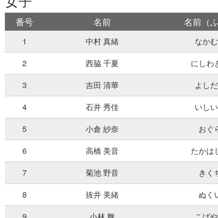
女子
番号
名前
名前（
1
中村 真緒
なかむ
2
西脇 千夏
にしわ
3
吉田 清華
よしだ
4
石井 秀佳
いしい
5
小倉 紗奈
おぐ
6
高橋 美音
たかは
7
菊池 野音
きく
8
抜井 美緒
ぬく
9
小林 舞
こばや