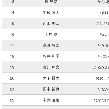
13
梶 晃悠
かじ 
14
出穂 弦大
いずほ
15
西田 秀聖
にしだ
16
千原 悠
ちは
17
高眞 颯太
たかま
18
谷井 和季
たにい
19
古川 翔大
ふるかわ
20
大下 賢実
おおし
21
田中 裕也
たなか
22
中武 凌雅
なかだけ