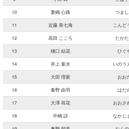
10
妻嶋 心路
つまし
11
近藤 美七海
こんど
12
高田 こころ
たかた
13
樋口 結花
ひぐ
14
井上 葉水
いのう
15
大田 理裟
おお
16
秦野 由羽
はだ
17
大澤 苺花
おおさ
18
中嶋 諒
なかじ
19
奥野 朝美
おくの