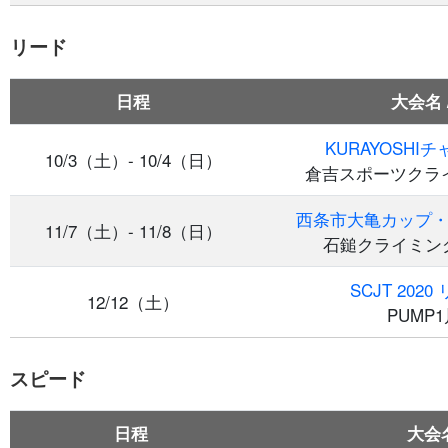
リード
日程
大会名 
KURAYOSHI
10/3（土）- 10/4（日）
倉吉スポーツクラ
西条市大亀カップ
11/7（土）- 11/8（日）
石鎚クライミング
SCJT 202
12/12（土）
PUMP
スピード
日程
大会名