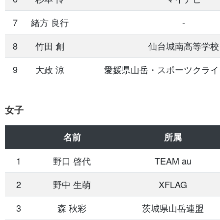
7
緒方 良行
-
8
竹田 創
仙台城南高等学校
9
大政 涼
愛媛県山岳・スポーツクライ
女子
名前
所属
1
野口 啓代
TEAM au
2
野中 生萌
XFLAG
3
森 秋彩
茨城県山岳連盟