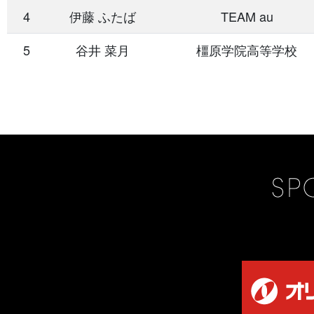
4
伊藤 ふたば
TEAM au
5
谷井 菜月
橿原学院高等学校