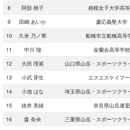
8
阿部 桃子
相模女子大学高等
9
田嶋 あいか
慶応義塾大学
10
久米 乃ノ華
船橋市立船橋高等
11
中川 瑠
金蘭会高等学校
12
大田 理裟
山口県山岳・スポーツクラ
13
小武 芽生
エスエスケイフー
14
小池 はな
埼玉県山岳・スポーツクラ
15
抜井 美緒
奈良県山岳連盟
16
森 奈央
三重県山岳・スポーツクラ