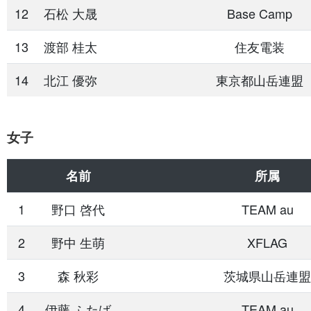
12
石松 大晟
Base Camp
13
渡部 桂太
住友電装
14
北江 優弥
東京都山岳連盟
女子
名前
所属
1
野口 啓代
TEAM au
2
野中 生萌
XFLAG
3
森 秋彩
茨城県山岳連盟
4
伊藤 ふたば
TEAM au