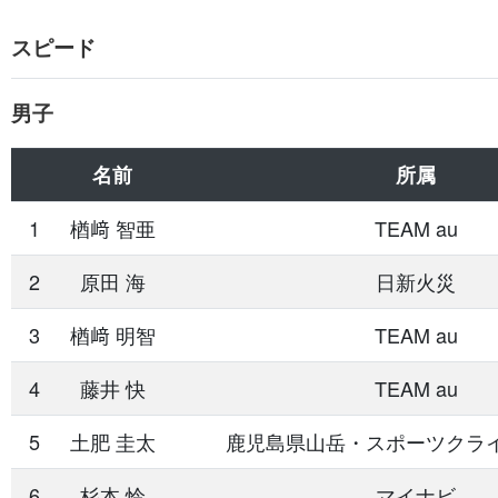
スピード
男子
名前
所属
1
楢󠄀﨑 智亜
TEAM au
2
原田 海
日新火災
3
楢󠄀﨑 明智
TEAM au
4
藤井 快
TEAM au
5
土肥 圭太
鹿児島県山岳・スポーツクラ
6
杉本 怜
マイナビ