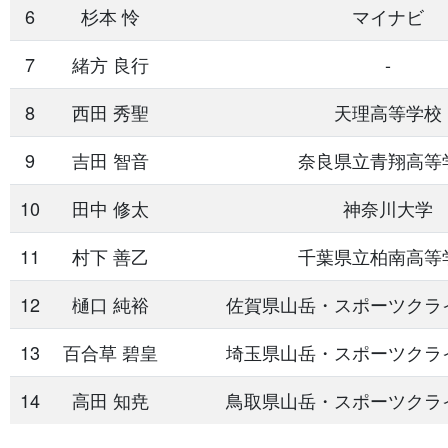
6
杉本 怜
マイナビ
7
緒方 良行
-
8
西田 秀聖
天理高等学校
9
吉田 智音
奈良県立青翔高等
10
田中 修太
神奈川大学
11
村下 善乙
千葉県立柏南高等
12
樋口 純裕
佐賀県山岳・スポーツクラ
13
百合草 碧皇
埼玉県山岳・スポーツクラ
14
高田 知尭
鳥取県山岳・スポーツクラ