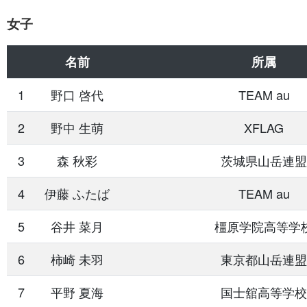
女子
名前
所属
1
野口 啓代
TEAM au
2
野中 生萌
XFLAG
3
森 秋彩
茨城県山岳連盟
4
伊藤 ふたば
TEAM au
5
谷井 菜月
橿原学院高等学
6
柿崎 未羽
東京都山岳連盟
7
平野 夏海
国士舘高等学校