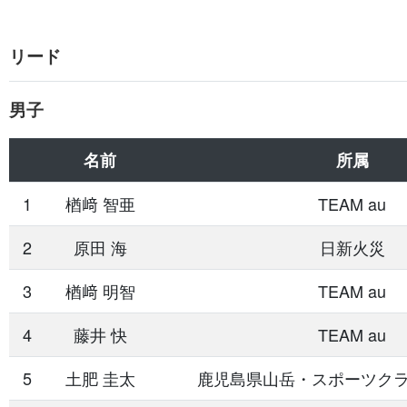
リード
男子
名前
所属
1
楢󠄀﨑 智亜
TEAM au
2
原田 海
日新火災
3
楢󠄀﨑 明智
TEAM au
4
藤井 快
TEAM au
5
土肥 圭太
鹿児島県山岳・スポーツク