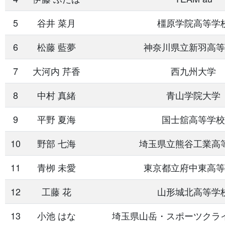
5
谷井 菜月
橿原学院高等学
6
松藤 藍夢
神奈川県立新羽高等
7
大河内 芹香
西九州大学
8
中村 真緒
青山学院大学
9
平野 夏海
国士舘高等学校
10
野部 七海
埼玉県立熊谷工業高
11
青栁 未愛
東京都立府中東高等
12
工藤 花
山形城北高等学
13
小池 はな
埼玉県山岳・スポーツクラ