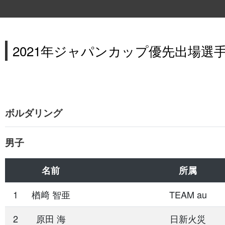
2021年ジャパンカップ優先出場選
ボルダリング
男子
名前
所属
1
楢󠄀﨑 智亜
TEAM au
2
原田 海
日新火災