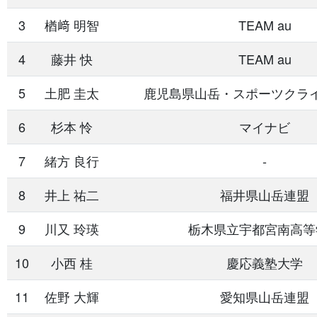
3
楢󠄀﨑 明智
TEAM au
4
藤井 快
TEAM au
5
土肥 圭太
鹿児島県山岳・スポーツクラ
6
杉本 怜
マイナビ
7
緒方 良行
-
8
井上 祐二
福井県山岳連盟
9
川又 玲瑛
栃木県立宇都宮南高等
10
小西 桂
慶応義塾大学
11
佐野 大輝
愛知県山岳連盟