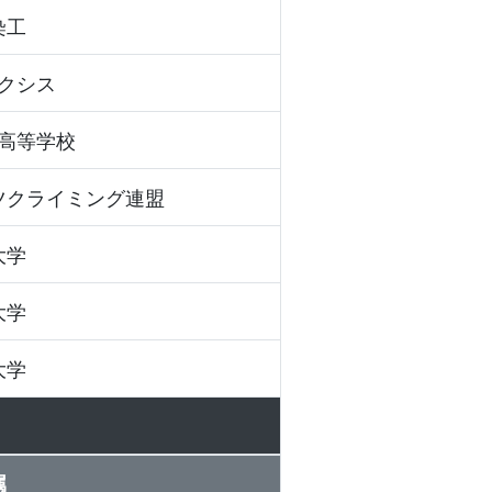
染工
クシス
高等学校
ツクライミング連盟
大学
大学
大学
属