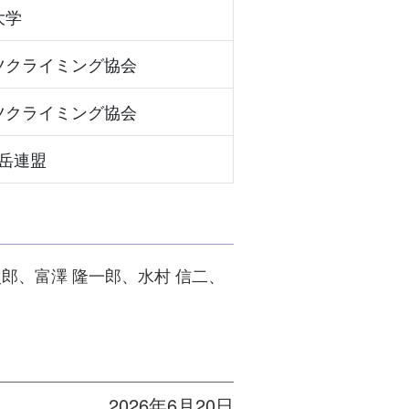
大学
ツクライミング協会
ツクライミング協会
岳連盟
次郎、富澤 隆一郎、水村 信二、
2026年6月20日