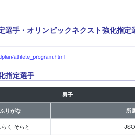
化指定選手・オリンピックネクスト強化指定
oldplan/athlete_program.html
強化指定選手
男子
ふりがな
所
んらく そらと
JSO