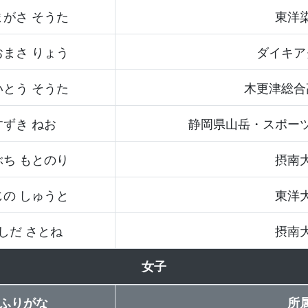
まがさ そうた
東洋
おまさ りょう
ダイキア
いとう そうた
木更津総合
すずき ねお
静岡県山岳・スポー
ぶち もとのり
摂南
じの しゅうと
東洋
しだ さとね
摂南
女子
ふりがな
所