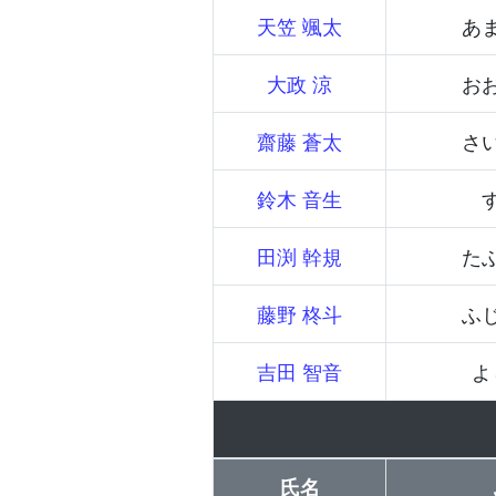
天笠 颯太
あ
大政 涼
お
齋藤 蒼太
さ
鈴木 音生
田渕 幹規
た
藤野 柊斗
ふ
吉田 智音
よ
氏名