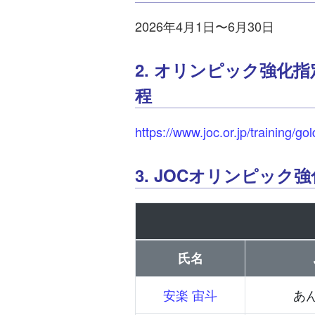
2026年4月1日〜6月30日
2. オリンピック強
程
https://www.joc.or.jp/training/g
3. JOCオリンピック
氏名
安楽 宙斗
あ