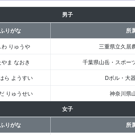
男子
ふりがな
所
しわ りゅうや
三重県立久居
たやま なおき
千葉県山岳・スポー
はら ようすい
Dボル・大
だ りゅうせい
神奈川県
女子
ふりがな
所