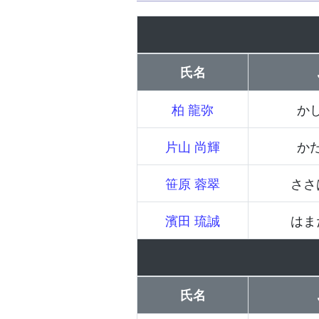
氏名
柏 龍弥
か
片山 尚輝
か
笹原 蓉翠
ささ
濱田 琉誠
はま
氏名