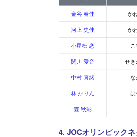
金谷 春佳
か
河上 史佳
か
小屋松 恋
こ
関川 愛音
せき
中村 真緒
な
林 かりん
は
森 秋彩
4. JOCオリンピッ