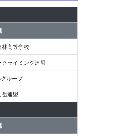
属
農林高等学校
ツクライミング連盟
器グループ
山岳連盟
属