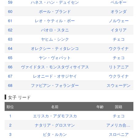
59
ハネス・ハン・デュイセン
ベルギー
60
ポール・ブランド
オランダ
61
レオ・ケティル・ボー
ノルウェー
62
パオロ・スタニ
イタリア
63
ヤヒム・シンク
チェコ
64
オレクシー・ティタレンコ
ウクライナ
65
ヤン・ヴォパット
チェコ
66
ヴァイドタス・モンスタヴィサイアス
リトアニア
67
レオニード・オサジヤイ
ウクライナ
68
ファビアン・フォランダー
スウェーデン
女子 リード
順位
名前
年齢
国籍
1
エリスカ・アダモフスカ
チェコ
2
ナタリア・グロスマン
アメリカ合衆国
3
ビタ・ルカン
スロベニア