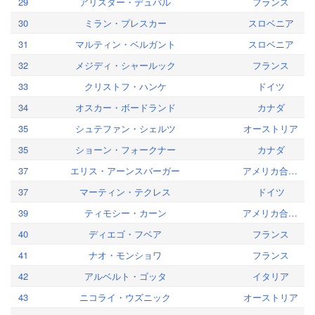
29
アリスター・デュバル
フランス
30
ミラン・プレスカー
スロベニア
31
マルティン・ベルガント
スロベニア
32
メジディ・シャールック
フランス
33
クリストフ・ハンケ
ドイツ
34
オスカー・ボードランド
カナダ
35
シュテファン・シェルツ
オーストリア
35
ショーン・フォークナー
カナダ
37
エリス・アーンスバーガー
アメリカ合衆国
37
マーティン・テクレス
ドイツ
39
ティモシー・カーン
アメリカ合衆国
40
ディエゴ・フベア
フランス
41
ナオ・モンショワ
フランス
42
アルベルト・ゴッタ
イタリア
43
ニコライ・ウズニック
オーストリア