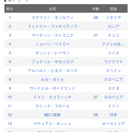
順位
名前
年齢
国籍
1
ステファノ・ギソルフィ
28
イタリア
2
ドミトリー・ファキリアノフ
ロシア
3
マーティン・ストラニク
31
チェコ
4
ショーン・ベイリー
アメリカ合衆国
5
サッシャ・レーマン
スイス
6
フェディル・サモイロフ
ウクライナ
7
アルベルト・ヒネス・ロペス
スペイン
8
ルカ・ポトカ
スロベニア
9
ヴィクトル・ボードランド
カナダ
10
ドメン・スコフィッチ
27
スロベニア
11
ヤニック・フローエ
ドイツ
12
樋口 純裕
28
日本
13
マティアス・ポッシュ
オーストリア