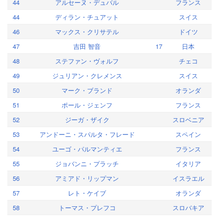
44
アルセーヌ・デュバル
フランス
44
ディラン・チュアット
スイス
46
マックス・クリサテル
ドイツ
47
吉田 智音
17
日本
48
ステファン・ヴォルフ
チェコ
49
ジュリアン・クレメンス
スイス
50
マーク・ブランド
オランダ
51
ポール・ジェンフ
フランス
52
ジーガ・ザイク
スロベニア
53
アンドーニ・スパルタ・フレード
スペイン
54
ユーゴ・パルマンティエ
フランス
55
ジョバンニ・プラッチ
イタリア
56
アミアド・リップマン
イスラエル
57
レト・ケイブ
オランダ
58
トーマス・プレフコ
スロバキア