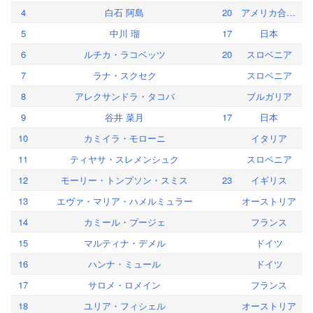
4
白石 阿島
20
アメリカ合衆国
5
中川 瑠
17
日本
6
ルチカ・ラコベッツ
20
スロベニア
7
ラナ・スクセク
スロベニア
8
アレクサンドラ・タコバ
ブルガリア
9
谷井 菜月
17
日本
10
カミイラ・モローニ
イタリア
11
ティヤサ・スレメンシュク
スロベニア
12
モーリー・トンプソン・スミス
23
イギリス
13
エヴァ・マリア・ハメルミュラー
オーストリア
14
カミール・プージェ
フランス
15
マルティナ・デメル
ドイツ
16
ハンナ・ミュール
ドイツ
17
サロメ・ロメイン
フランス
18
ユリア・フィシェル
オーストリア