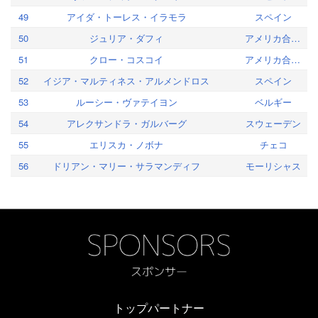
49
アイダ・トーレス・イラモラ
スペイン
50
ジュリア・ダフィ
アメリカ合衆国
51
クロー・コスコイ
アメリカ合衆国
52
イジア・マルティネス・アルメンドロス
スペイン
53
ルーシー・ヴァテイヨン
ベルギー
54
アレクサンドラ・ガルバーグ
スウェーデン
55
エリスカ・ノボナ
チェコ
56
ドリアン・マリー・サラマンディフ
モーリシャス
トップパートナー