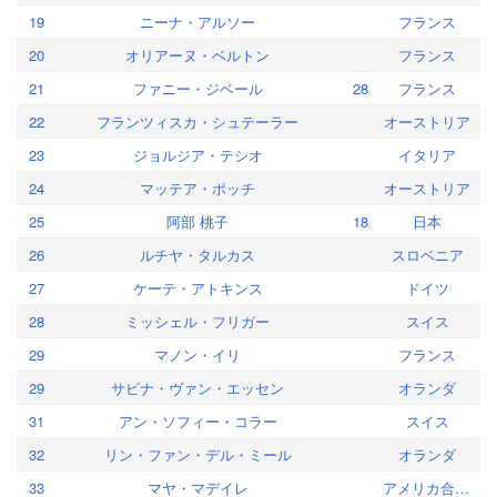
19
ニーナ・アルソー
フランス
20
オリアーヌ・ベルトン
フランス
21
ファニー・ジベール
28
フランス
22
フランツィスカ・シュテーラー
オーストリア
23
ジョルジア・テシオ
イタリア
24
マッテア・ポッチ
オーストリア
25
阿部 桃子
18
日本
26
ルチヤ・タルカス
スロベニア
27
ケーテ・アトキンス
ドイツ
28
ミッシェル・フリガー
スイス
29
マノン・イリ
フランス
29
サビナ・ヴァン・エッセン
オランダ
31
アン・ソフィー・コラー
スイス
32
リン・ファン・デル・ミール
オランダ
33
マヤ・マデイレ
アメリカ合衆国