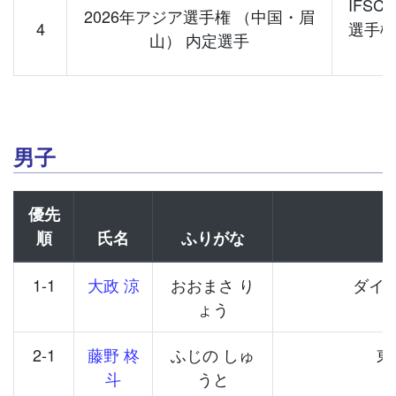
IFS
2026年アジア選手権 （中国・眉
4
選手権
山） 内定選手
男子
優先
順
氏名
ふりがな
1-1
大政 涼
おおまさ り
ダイ
ょう
2-1
藤野 柊
ふじの しゅ
東
斗
うと