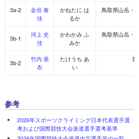
3a-2
金谷 春
かねたに は
鳥取県山岳・
佳
るか
河上 史
かわかみ ふ
鳥取県山岳・
3b-1
佳
みか
竹内 亜
たけうち あ
筑
3b-2
衣
い
参考
2026年スポーツクライミング日本代表選手選
考および国際競技大会派遣選手選考基準
2026年国際競技大会派遣内定選手等の一覧