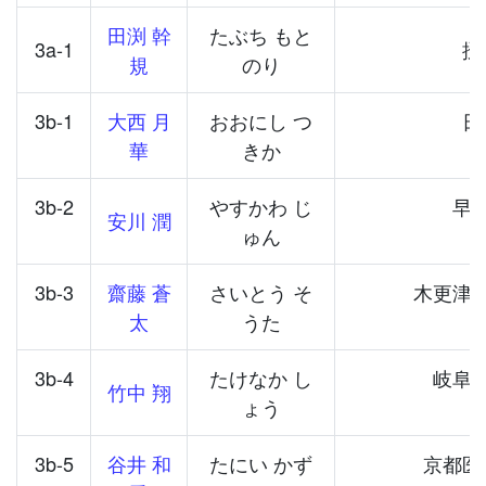
田渕 幹
たぶち もと
3a-1
摂
規
のり
3b-1
大西 月
おおにし つ
日
華
きか
3b-2
やすかわ じ
早
安川 潤
ゅん
3b-3
齋藤 蒼
さいとう そ
木更津
太
うた
3b-4
たけなか し
岐阜
竹中 翔
ょう
3b-5
谷井 和
たにい かず
京都医