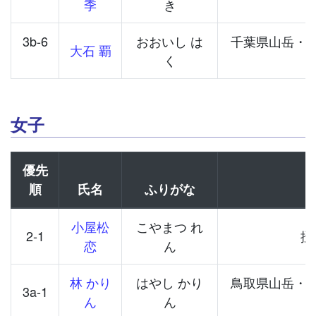
季
き
3b-6
おおいし は
千葉県山岳・
大石 覇
く
女子
優先
順
氏名
ふりがな
小屋松
こやまつ れ
2-1
摂
恋
ん
林 かり
はやし かり
鳥取県山岳・
3a-1
ん
ん