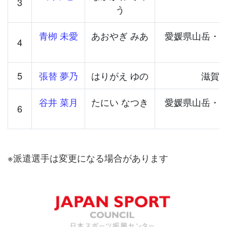
3
う
青栁 未愛
あおやぎ みあ
愛媛県山岳・
4
5
張替 夢乃
はりがえ ゆの
滋賀
谷井 菜月
たにい なつき
愛媛県山岳・
6
※派遣選手は変更になる場合があります