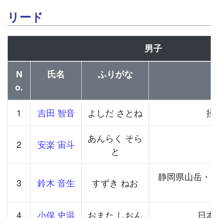
リード
男子
N
氏名
ふりがな
o.
1
吉田 智音
よしだ さとね
摂
あんらく そら
2
安楽 宙斗
と
静岡県山岳・
3
鈴木 音生
すずき ねお
4
小俣 史温
おまた しおん
日本