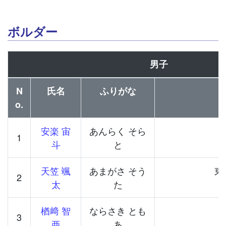
ボルダー
男子
N
氏名
ふりがな
o.
安楽 宙
あんらく そら
1
斗
と
天笠 颯
あまがさ そう
東
2
太
た
楢﨑 智
ならさき とも
3
亜
あ