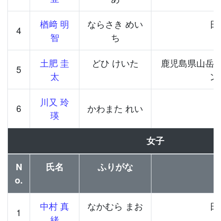
楢﨑 明
ならさき めい
日
4
智
ち
土肥 圭
どひ けいた
鹿児島県山岳
5
太
ン
川又 玲
6
かわまた れい
瑛
女子
N
氏名
ふりがな
o.
中村 真
なかむら まお
日
1
緒