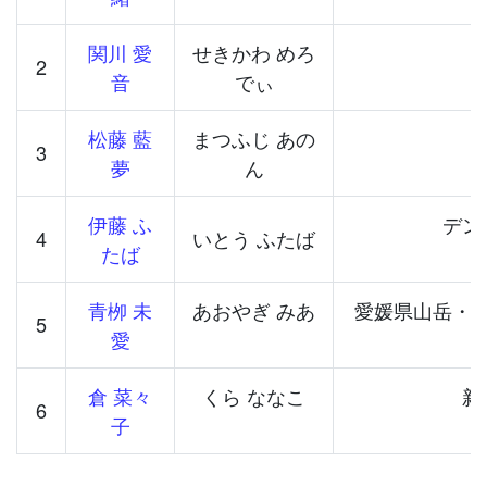
関川 愛
せきかわ めろ
2
音
でぃ
松藤 藍
まつふじ あの
3
夢
ん
伊藤 ふ
デン
4
いとう ふたば
たば
青栁 未
あおやぎ みあ
愛媛県山岳・
5
愛
倉 菜々
くら ななこ
新
6
子