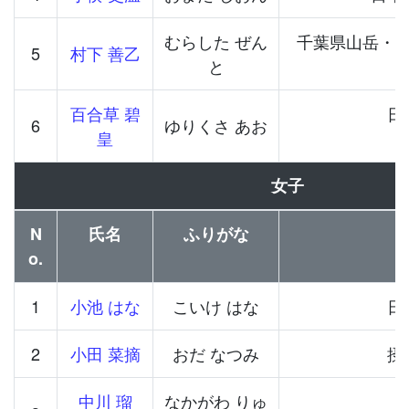
むらした ぜん
千葉県山岳・
5
村下 善乙
と
百合草 碧
日
6
ゆりくさ あお
皇
女子
N
氏名
ふりがな
o.
1
小池 はな
こいけ はな
日
2
小田 菜摘
おだ なつみ
摂
中川 瑠
なかがわ りゅ
I