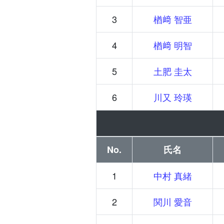
3
楢﨑 智亜
4
楢﨑 明智
5
土肥 圭太
6
川又 玲瑛
No.
氏名
1
中村 真緒
2
関川 愛音