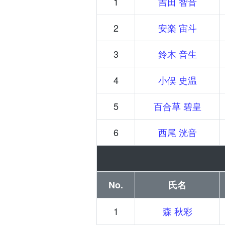
1
吉田 智音
2
安楽 宙斗
3
鈴木 音生
4
小俣 史温
5
百合草 碧皇
6
西尾 洸音
No.
氏名
1
森 秋彩