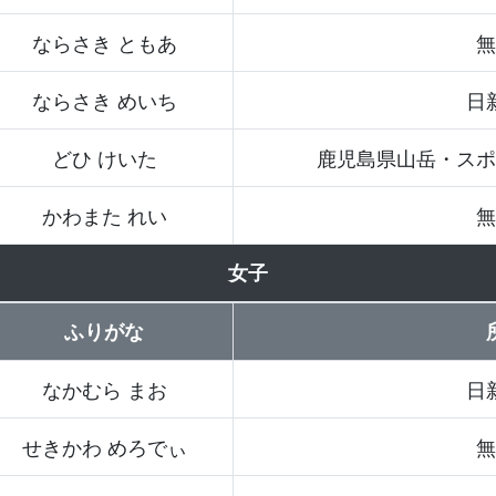
ならさき ともあ
無
ならさき めいち
日
どひ けいた
鹿児島県山岳・スポ
かわまた れい
無
女子
ふりがな
なかむら まお
日
せきかわ めろでぃ
無