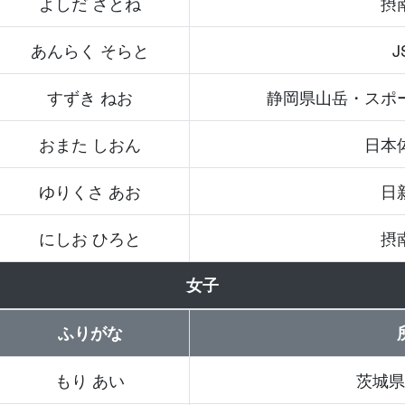
よしだ さとね
摂
あんらく そらと
J
すずき ねお
静岡県山岳・スポ
おまた しおん
日本
ゆりくさ あお
日
にしお ひろと
摂
女子
ふりがな
もり あい
茨城県