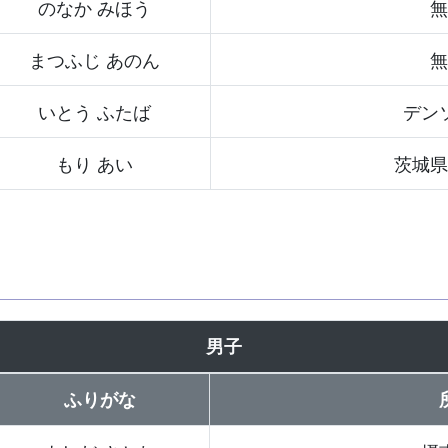
のなか みほう
無
まつふじ あのん
無
いとう ふたば
デン
もり あい
茨城県
男子
ふりがな