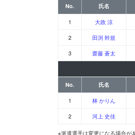
No.
氏名
1
大政 涼
2
田渕 幹規
3
齋藤 蒼太
No.
氏名
1
林 かりん
2
河上 史佳
※派遣選手は変更になる場合が