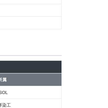
所属
SOL
洋染工