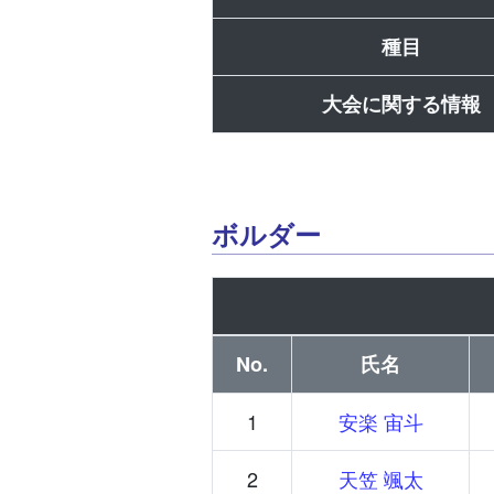
種目
大会に関する情報
ボルダー
No.
氏名
1
安楽 宙斗
2
天笠 颯太