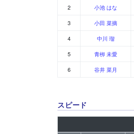
2
小池 はな
3
小田 菜摘
4
中川 瑠
5
青栁 未愛
6
谷井 菜月
スピード