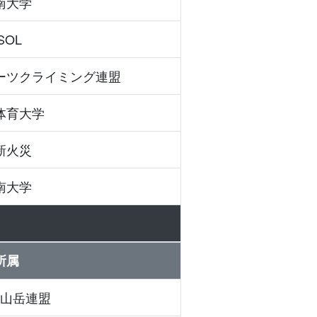
南大学
SOL
ーツクライミング連盟
体育大学
新火災
南大学
所属
山岳連盟