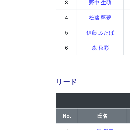
3
野中 生萌
4
松藤 藍夢
5
伊藤 ふたば
6
森 秋彩
リード
No.
氏名