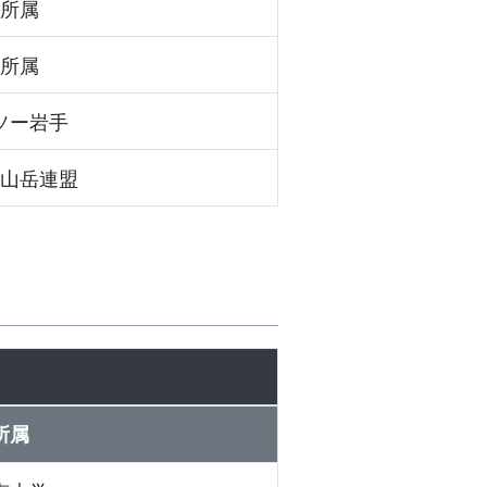
所属
所属
ソー岩手
山岳連盟
所属