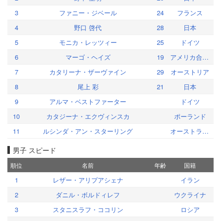
3
ファニー・ジベール
24
フランス
4
野口 啓代
28
日本
5
モニカ・レッツィー
25
ドイツ
6
マーゴ・ヘイズ
19
アメリカ合衆国
7
カタリーナ・ザーヴァイン
29
オーストリア
8
尾上 彩
21
日本
9
アルマ・ベストファーター
ドイツ
10
カタジーナ・エクヴィンスカ
ポーランド
11
ルシンダ・アン・スターリング
オーストラリア
男子 スピード
順位
名前
年齢
国籍
1
レザー・アリプアシェナ
イラン
2
ダニル・ボルドィレフ
ウクライナ
3
スタニスラフ・ココリン
ロシア