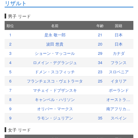
リザルト
男子 リード
順位
名前
年齢
国籍
1
是永 敬一郎
21
日本
2
波田 悠貴
20
日本
3
ショーン・マッコール
29
カナダ
4
ロメイン・デグランジュ
34
フランス
5
ドメン・スコフィッチ
23
スロベニア
6
フランチェスコ・ヴェトラータ
25
イタリア
7
マチェイ・ドブザンスキ
ポーランド
8
キャンベル・ハリソン
オーストラリア
9
オリバー・マークス
南アフリカ共和国
9
ラモン・ジュリアン
35
スペイン
女子 リード