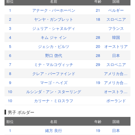
順位
名前
年齢
国籍
1
アナーク・バーホーベン
21
ベルギー
2
ヤンヤ・ガンブレット
18
スロベニア
3
ジュリア・シャヌルディ
フランス
4
キム ジャ イン
28
韓国
5
ジェシカ・ピルツ
20
オーストリア
6
野口 啓代
28
日本
7
ミナ・マルコヴィッチ
29
スロベニア
8
クレア・バーファインド
アメリカ合衆国
9
マーゴ・ヘイズ
19
アメリカ合衆国
10
ルシンダ・アン・スターリング
オーストラリア
10
カリーナ・ミロスラフ
ポーランド
男子 ボルダー
順位
名前
年齢
国籍
1
緒方 良行
19
日本