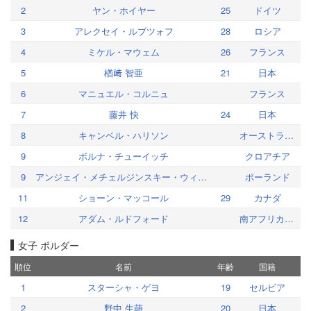
2
ヤン・ホイヤー
25
ドイツ
3
アレクセイ・ルブツォフ
28
ロシア
4
ミケル・マウェム
26
フランス
5
楢﨑 智亜
21
日本
6
マニュエル・コルニュ
フランス
7
藤井 快
24
日本
8
キャンベル・ハリソン
オーストラリア
9
ボルナ・チューイッチ
クロアチア
9
アンジェイ・メチェルジンスキー・ウィクトル
ポーランド
11
ショーン・マッコール
29
カナダ
12
アダム・ルドフォード
南アフリカ共和国
女子 ボルダー
順位
名前
年齢
国籍
1
スターシャ・ゲヨ
19
セルビア
2
野中 生萌
20
日本