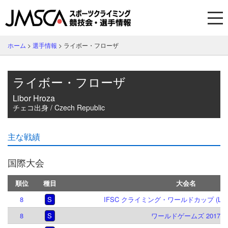
ホーム
>
選手情報
>
ライボー・フローザ
ライボー・フローザ
Libor Hroza
チェコ出身 / Czech Republic
主な戦績
国際大会
順位
種目
大会名
8
S
IFSC クライミング・ワールドカップ (L,S)
8
S
ワールドゲームズ 2017