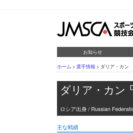
お知らせ
ホーム
>
選手情報
>
ダリア・カン
ダリア・カン
ロシア出身 / Russian Federati
主な戦績