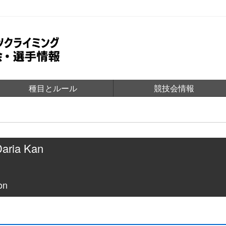
種目とルール
競技会情報
Daria Kan
on