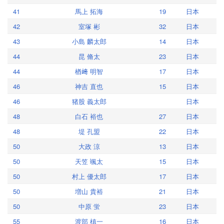
41
馬上 拓海
19
日本
42
室塚 彬
32
日本
43
小島 麟太郎
14
日本
44
昆 脩太
23
日本
44
楢﨑 明智
17
日本
46
神吉 直也
15
日本
46
猪股 義太郎
日本
48
白石 裕也
27
日本
48
堤 孔盟
22
日本
50
大政 涼
13
日本
50
天笠 颯太
15
日本
50
村上 優太郎
17
日本
50
増山 貴裕
21
日本
50
中原 蛍
23
日本
55
渡部 槙一
16
日本