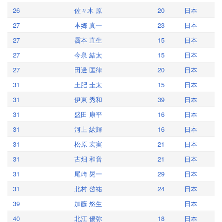
26
佐々木 原
20
日本
27
本郷 真一
23
日本
27
靏本 直生
15
日本
27
今泉 結太
15
日本
27
田邊 匡律
20
日本
31
土肥 圭太
15
日本
31
伊東 秀和
39
日本
31
盛田 康平
16
日本
31
河上 紘輝
16
日本
31
松原 宏実
21
日本
31
古畑 和音
21
日本
31
尾崎 晃一
29
日本
31
北村 啓祐
24
日本
39
加藤 悠生
日本
40
北江 優弥
18
日本