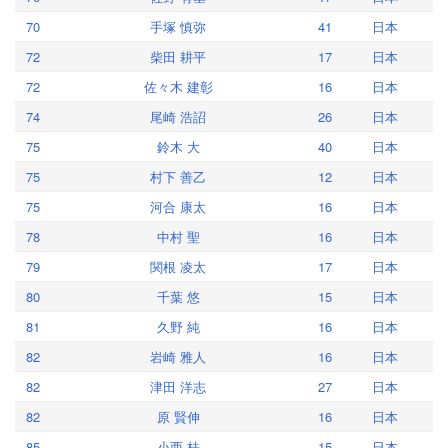
70
手塚 慎弥
41
日本
72
柴田 耕平
17
日本
72
佐々木 建彰
16
日本
74
尾崎 浩詔
26
日本
75
鈴木 大
40
日本
75
村下 善乙
12
日本
75
河合 康太
16
日本
78
中村 聖
16
日本
79
関根 凌太
17
日本
80
千葉 悠
15
日本
81
久野 純
16
日本
82
岩崎 雅人
16
日本
82
津田 洋志
27
日本
82
原 賢伸
16
日本
85
小西 桂
15
日本