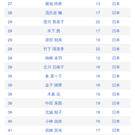
27
菊地 咲希
13
日本
28
茂呂居 楓
17
日本
29
望月 香菜子
22
日本
29
木下 茜
17
日本
29
原田 朝美
19
日本
29
竹下 瑛美李
22
日本
29
柿崎 未羽
12
日本
29
古川 日南子
16
日本
35
倉 菜々子
16
日本
36
金子 桃華
16
日本
36
木暮 花
19
日本
36
中田 茉那
19
日本
36
北脇 順子
18
日本
40
小林 由奈
15
日本
41
岩崎 賀央
17
日本