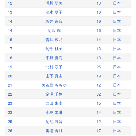
12
瀧川 萌美
13
日本
13
清水 夏子
16
日本
14
坂井 絢音
19
日本
14
菊沢 絢
16
日本
16
曽我 綾乃
14
日本
17
阿部 桃子
13
日本
18
平野 夏海
13
日本
19
北村 咲子
25
日本
20
山下 真由
19
日本
21
美谷島 ももか
12
日本
22
金澤 千怜
32
日本
23
西田 朱李
15
日本
23
小島 果琳
14
日本
25
菊池 野音
12
日本
26
番場 香月
17
日本