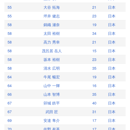
55
大谷 拓海
21
日本
55
坪井 健志
23
日本
58
錦織 瀬奈
19
日本
58
太田 裕樹
34
日本
58
高力 秀幸
21
日本
58
茂呂居 岳人
15
日本
58
坂本 裕樹
23
日本
58
清水 広明
35
日本
64
牛尾 暢宏
19
日本
64
山中 一輝
16
日本
66
山本 智博
35
日本
67
卯城 鉄平
40
日本
67
武田 匠
31
日本
69
安達 隼介
17
日本
70
佐野 有基
17
日本