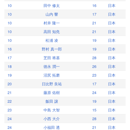
10
田中 修太
16
日本
10
山内 響
17
日本
10
村井 隆一
21
日本
10
高田 知尭
21
日本
10
松浦 凌
19
日本
16
野村 真一郎
19
日本
17
芝田 将基
28
日本
18
徳永 潤一
26
日本
19
沼尻 拓磨
23
日本
20
日比野 良祐
17
日本
21
藤原 佑樹
24
日本
22
飯田 譲
19
日本
23
中島 大智
15
日本
24
小西 大介
28
日本
24
小福田 透
21
日本