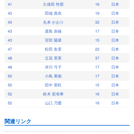
41
久保田 怜那
16
日本
43
田端 真依
19
日本
43
丸本 かおり
32
日本
43
渡島 奈緒
17
日本
43
宮田 陽菜
15
日本
47
松田 友里
22
日本
48
立花 里実
37
日本
48
岸川 弓子
17
日本
50
小島 果南
17
日本
50
田中 里旺
15
日本
52
鈴木 彩有希
16
日本
52
山口 乃愛
16
日本
関連リンク