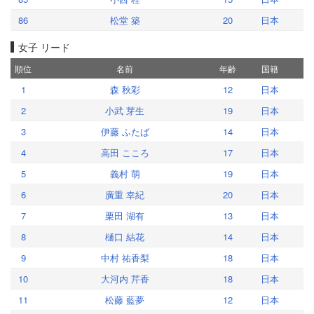
86
松堂 築
20
日本
女子 リード
順位
名前
年齢
国籍
1
森 秋彩
12
日本
2
小武 芽生
19
日本
3
伊藤 ふたば
14
日本
4
高田 こころ
17
日本
5
義村 萌
19
日本
6
廣重 幸紀
20
日本
7
栗田 湖有
13
日本
8
樋口 結花
14
日本
9
中村 祐香梨
18
日本
10
大河内 芹香
18
日本
11
松藤 藍夢
12
日本