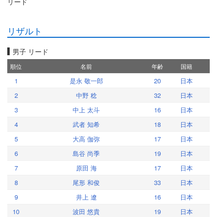
リード
リザルト
男子 リード
順位
名前
年齢
国籍
1
是永 敬一郎
20
日本
2
中野 稔
32
日本
3
中上 太斗
16
日本
4
武者 知希
18
日本
5
大高 伽弥
17
日本
6
島谷 尚季
19
日本
7
原田 海
17
日本
8
尾形 和俊
33
日本
9
井上 遼
16
日本
10
波田 悠貴
19
日本