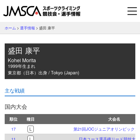
ホーム
>
選手情報
>
盛田 康平
盛田 康平
Kohei Morita
1999年生まれ
東京都（日本）出身 / Tokyo (Japan)
主な戦績
国内大会
順位
種目
大会名
17
L
第21回JOCジュニアオリンピック
11
L
日本ユース選手権リード競技大会 2