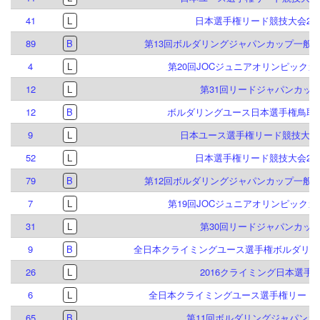
41
L
日本選手権リード競技大会201
89
B
第13回ボルダリングジャパンカップ一般
4
L
第20回JOCジュニアオリンピック
12
L
第31回リードジャパンカッ
12
B
ボルダリングユース日本選手権鳥取大
9
L
日本ユース選手権リード競技大会 2
52
L
日本選手権リード競技大会201
79
B
第12回ボルダリングジャパンカップ一般
7
L
第19回JOCジュニアオリンピック
31
L
第30回リードジャパンカッ
9
B
全日本クライミングユース選手権ボルダリング
26
L
2016クライミング日本選手
6
L
全日本クライミングユース選手権リード競
65
B
第11回ボルダリングジャパンカ