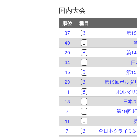
国内大会
順位
種目
37
B
第1
40
L
29
B
第1
44
L
日
45
B
第1
23
B
第13回ボル
11
B
ボルダリ
13
L
日本ユ
7
L
第19回
41
L
7
B
全日本クライミン