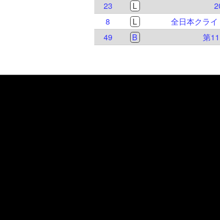
23
L
8
L
全日本クライ
49
B
第1